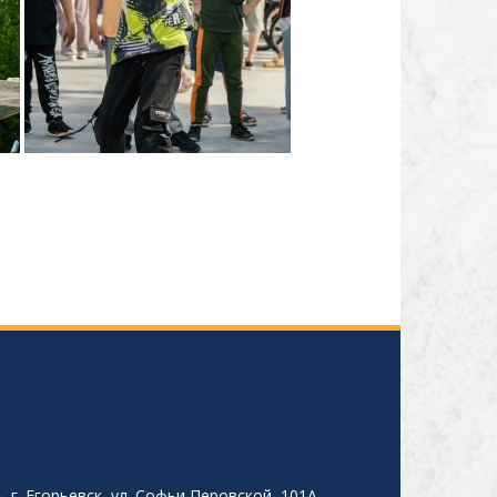
 г. Егорьевск, ул. Софьи Перовской, 101А