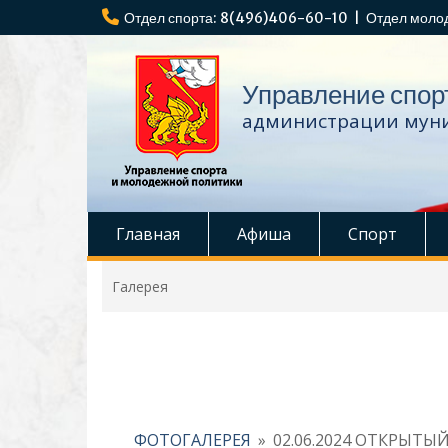
Перейти
Отдел спорта: 8(496)406-60-10 | Отдел моло
к
содержимому
Управление спор
администрации муни
Главная
Афиша
Спорт
Галерея
ФОТОГАЛЕРЕЯ
»
02.06.2024 ОТКРЫТЫЙ