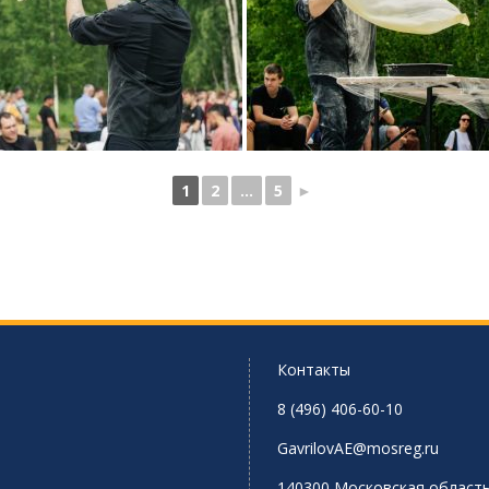
1
2
...
5
►
Контакты
8 (496) 406-60-10
GavrilovAE@mosreg.ru
140300 Московская область,