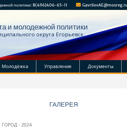
дежной политики: 8(496)406-65-11
GavrilovAE@mosreg.r
та и молодежной политики
ципального округа Егорьевск
Молодёжка
Управление
Документы
ГАЛЕРЕЯ
 ГОРОД - 2024