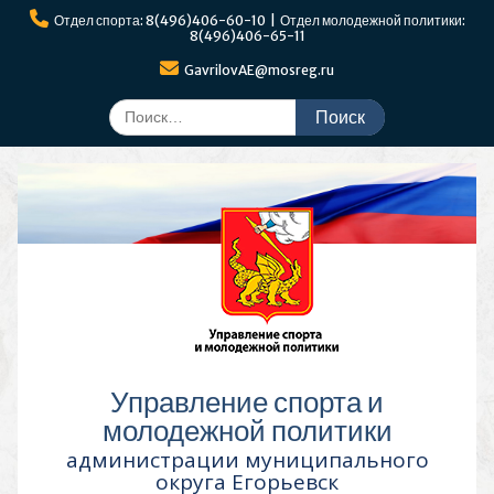
Перейти
Отдел спорта: 8(496)406-60-10 | Отдел молодежной политики:
к
8(496)406-65-11
содержимому
GavrilovAE@mosreg.ru
Поиск
по:
Управление спорта и
молодежной политики
администрации муниципального
округа Егорьевск