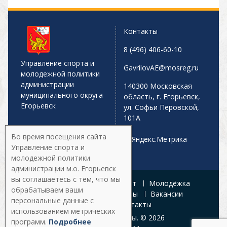
Контакты
8 (496) 406-60-10
Управление спорта и
GavrilovAE@mosreg.ru
молодежной политики
администрации
140300 Московская
муниципального округа
область, г. Егорьевск,
Егорьевск
ул. Софьи Перовской,
101А
Во время посещения сайта
Управление спорта и
молодежной политики
администрации м.о. Егорьевск
вы соглашаетесь с тем, что мы
Главная
Афиша
Спорт
Молодёжка
обрабатываем ваши
Управление
Документы
Вакансии
персональные данные с
Галерея
Контакты
использованием метрических
Все права защищены. © 2026
программ.
Подробнее