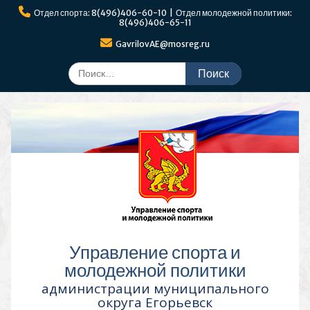
Перейти
Отдел спорта: 8(496)406-60-10 | Отдел молодежной политики:
к
8(496)406-65-11
содержимому
GavrilovAE@mosreg.ru
Поиск
по:
Управление спорта и
молодежной политики
администрации муниципального
округа Егорьевск