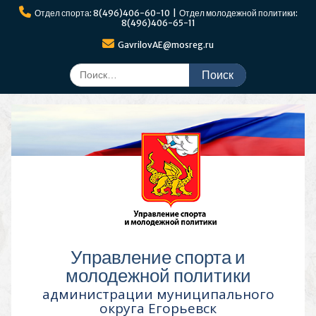
Перейти
Отдел спорта: 8(496)406-60-10 | Отдел молодежной политики:
к
8(496)406-65-11
содержимому
GavrilovAE@mosreg.ru
Поиск
по:
Управление спорта и
молодежной политики
администрации муниципального
округа Егорьевск