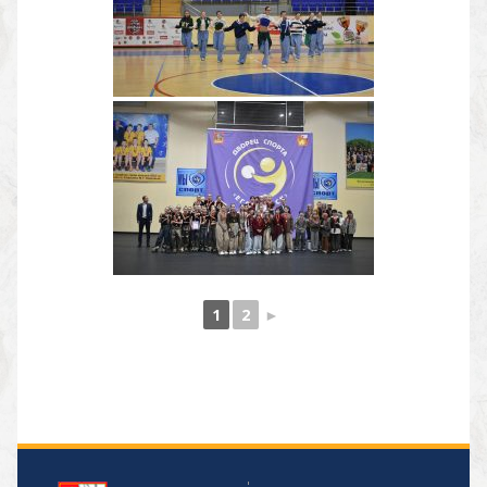
1
2
►