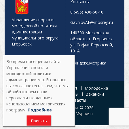
Контакты
8 (496) 406-60-10
Управление спорта и
GavrilovAE@mosreg.ru
молодежной политики
администрации
140300 Московская
муниципального округа
область, г. Егорьевск,
Егорьевск
ул. Софьи Перовской,
101А
Во время посещения сайта
Управление спорта и
молодежной политики
администрации м.о. Егорьевск
вы соглашаетесь с тем, что мы
Главная
Афиша
Спорт
Молодёжка
обрабатываем ваши
Управление
Документы
Вакансии
персональные данные с
Галерея
Контакты
использованием метрических
Все права защищены. © 2026
программ.
Подробнее
Разработка:
Армен Мурадян