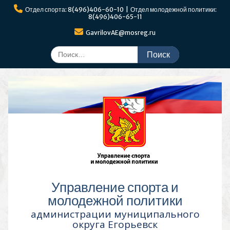
Перейти
Отдел спорта: 8(496)406-60-10 | Отдел молодежной политики:
к
8(496)406-65-11
содержимому
GavrilovAE@mosreg.ru
Поиск
по:
Управление спорта и
молодежной политики
администрации муниципального
округа Егорьевск