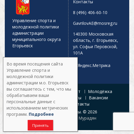
Контакты
8 (496) 406-60-10
Управление спорта и
GavrilovAE@mosreg.ru
молодежной политики
администрации
140300 Московская
муниципального округа
область, г. Егорьевск,
Егорьевск
ул. Софьи Перовской,
101А
Во время посещения сайта
Управление спорта и
молодежной политики
администрации м.о. Егорьевск
вы соглашаетесь с тем, что мы
Главная
Афиша
Спорт
Молодёжка
обрабатываем ваши
Управление
Документы
Вакансии
персональные данные с
Галерея
Контакты
использованием метрических
Все права защищены. © 2026
программ.
Подробнее
Разработка:
Армен Мурадян