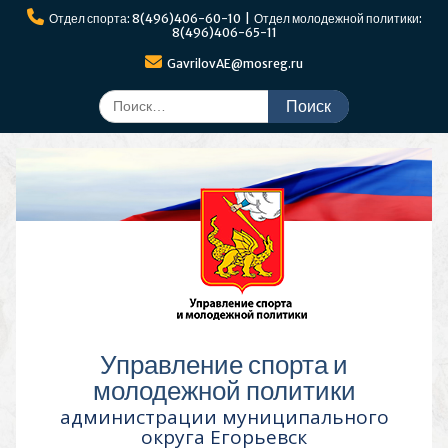
Перейти
Отдел спорта: 8(496)406-60-10 | Отдел молодежной политики:
к
8(496)406-65-11
содержимому
GavrilovAE@mosreg.ru
Поиск
по:
Управление спорта и
молодежной политики
администрации муниципального
округа Егорьевск