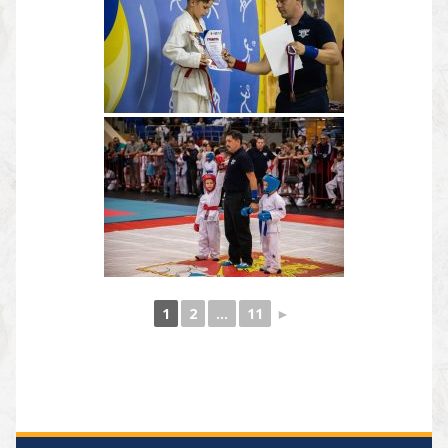
1
2
...
11
►