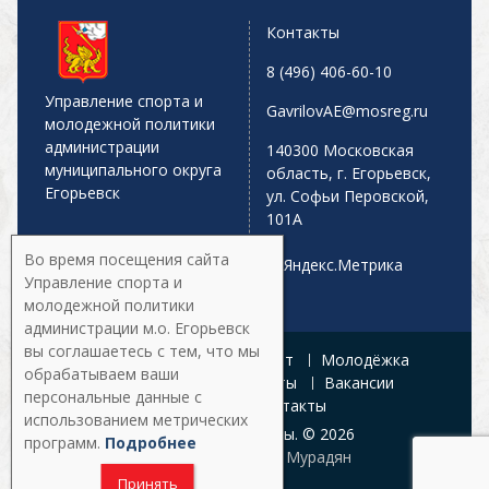
Контакты
8 (496) 406-60-10
Управление спорта и
GavrilovAE@mosreg.ru
молодежной политики
администрации
140300 Московская
муниципального округа
область, г. Егорьевск,
Егорьевск
ул. Софьи Перовской,
101А
Во время посещения сайта
Управление спорта и
молодежной политики
администрации м.о. Егорьевск
вы соглашаетесь с тем, что мы
Главная
Афиша
Спорт
Молодёжка
обрабатываем ваши
Управление
Документы
Вакансии
персональные данные с
Галерея
Контакты
использованием метрических
Все права защищены. © 2026
программ.
Подробнее
Разработка:
Армен Мурадян