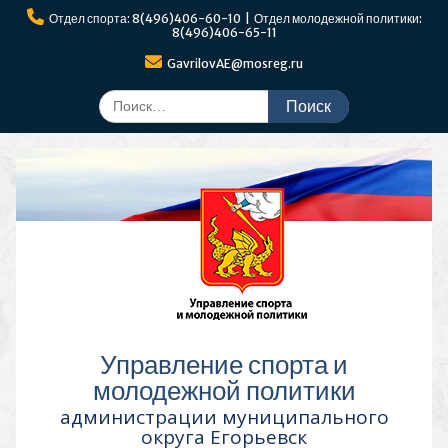
Перейти
Отдел спорта: 8(496)406-60-10 | Отдел молодежной политики:
к
8(496)406-65-11
содержимому
GavrilovAE@mosreg.ru
Поиск
по:
Управление спорта и
молодежной политики
администрации муниципального
округа Егорьевск