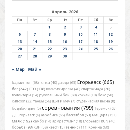
Апрель 2026
Пн
Вт
Ср
Чт
Пт
Сб
Вс
1
2
3
4
5
6
7
8
9
10
11
12
13
14
15
16
17
18
19
20
21
22
23
24
25
26
27
28
29
30
« Мар
Май »
Егорьевск (665)
бадминтон (68)
гонки (40)
дзюдо (63)
бег (242)
ГТО (138)
вольтижировка (40)
спартакиада (20)
волонтеры (14)
рукопашный бой (80)
хоккей (10)
бокс (50)
хип-хоп (32)
танцы (56)
Щит и Меч (7)
студенческая весна (8)
соревнования (799)
бодибилдинг (5)
Теремок (65)
ДС Егорьевск (6)
аэробика (65)
баскетбол (53)
Мещера (151)
Маяк (192)
самбо (14)
армрестлинг (18)
Егорьевск RUN (46)
борьба (98)
КВН (58)
квест (15)
теннис (111)
Конина (60)