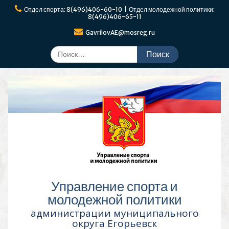
Перейти
Отдел спорта: 8(496)406-60-10 | Отдел молодежной политики:
к
8(496)406-65-11
содержимому
GavrilovAE@mosreg.ru
Поиск
по:
Управление спорта и
молодежной политики
администрации муниципального
округа Егорьевск