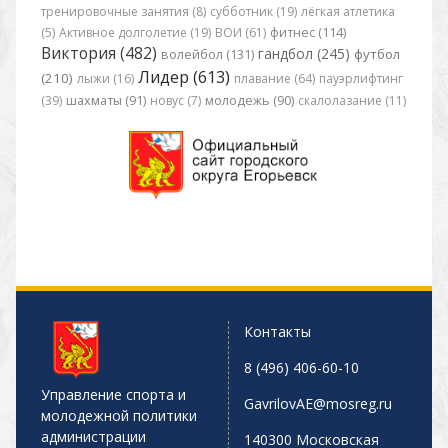
тренировочные занятия (8)
субботник (19)
лёгкая атлетика
(5)
Активное долголетие (19)
ВОИ (61)
фитнес (114)
Виктория (482)
гандбол (245)
футбол
волейбол (131)
Лидер (613)
(210)
лыжи (16)
плавание (64)
пауэрлифтинг
(39)
шахматы (91)
новус (7)
молодежь (90)
скалолазание (11)
Контакты
8 (496) 406-60-10
Управление спорта и
GavrilovAE@mosreg.ru
молодежной политики
администрации
140300 Московская