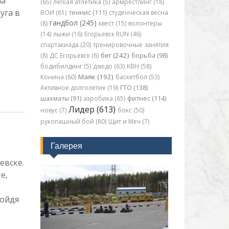
ма
(65)
лёгкая атлетика (5)
армрестлинг (18)
уга в
ВОИ (61)
теннис (111)
студенческая весна
гандбол (245)
(8)
квест (15)
волонтеры
(14)
лыжи (16)
Егорьевск RUN (46)
спартакиада (20)
тренировочные занятия
бег (242)
(8)
ДС Егорьевск (6)
борьба (98)
бодибилдинг (5)
дзюдо (63)
КВН (58)
Маяк (192)
Конина (60)
баскетбол (53)
Активное долголетие (19)
ГТО (138)
шахматы (91)
аэробика (65)
фитнес (114)
Лидер (613)
новус (7)
бокс (50)
рукопашный бой (80)
Щит и Меч (7)
Галерея
евске.
е,
ройдя