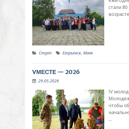
ежегодн
стали 80
возрасте
Спорт
Егорьевск
,
Маяк
VМЕСТЕ — 2026
29.05.2026
IV молод
Молодёж
чтобы о
начально
…