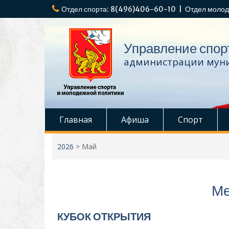
Перейти
Отдел спорта: 8(496)406-60-10 | Отдел молод
к
содержимому
Управление спор
администрации муни
Главная
Афиша
Спорт
2026
>
Май
Ме
КУБОК ОТКРЫТИЯ