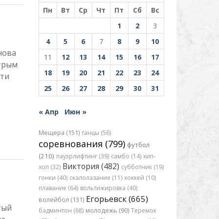
Пн
Вт
Ср
Чт
Пт
Сб
Вс
1
2
3
4
5
6
7
8
9
10
нова
11
12
13
14
15
16
17
стрым
18
19
20
21
22
23
24
-ти
25
26
27
28
29
30
31
« Апр
Июн »
Мещера (151)
танцы (56)
соревнования (799)
футбол
(210)
пауэрлифтинг (39)
самбо (14)
хип-
Виктория (482)
хоп (32)
субботник (19)
гонки (40)
скалолазание (11)
хоккей (10)
плавание (64)
вольтижировка (40)
Егорьевск (665)
волейбол (131)
тый
бадминтон (68)
молодежь (90)
Теремок