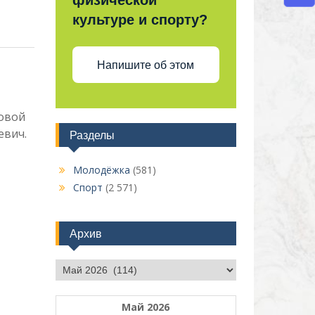
физической
культуре и спорту?
Напишите об этом
ровой
евич.
Разделы
Молодёжка
(581)
Спорт
(2 571)
Архив
Архив
Май 2026