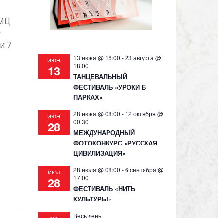
СМЦ
у
и 7
13 июня @ 16:00
-
23 августа @
ИЮН
18:00
13
ТАНЦЕВАЛЬНЫЙ
ФЕСТИВАЛЬ «УРОКИ В
ПАРКАХ»
28 июня @ 08:00
-
12 октября @
ИЮН
00:30
28
МЕЖДУНАРОДНЫЙ
ФОТОКОНКУРС «РУССКАЯ
ЦИВИЛИЗАЦИЯ»
28 июля @ 08:00
-
6 сентября @
ИЮЛ
17:00
28
ФЕСТИВАЛЬ «НИТЬ
КУЛЬТУРЫ»
Весь день