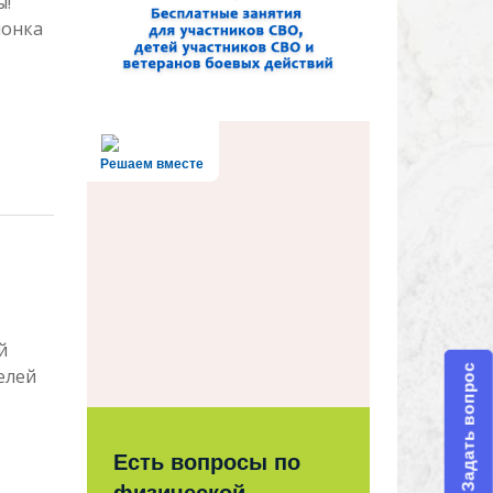
ы!
ионка
Решаем вместе
й
Задать вопрос
елей
Есть вопросы по