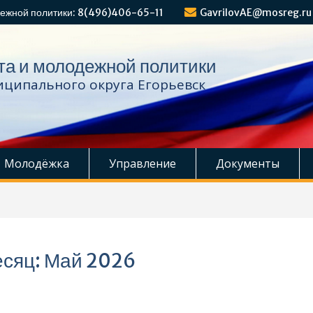
ежной политики: 8(496)406-65-11
GavrilovAE@mosreg.ru
та и молодежной политики
ципального округа Егорьевск
Молодёжка
Управление
Документы
сяц:
Май 2026