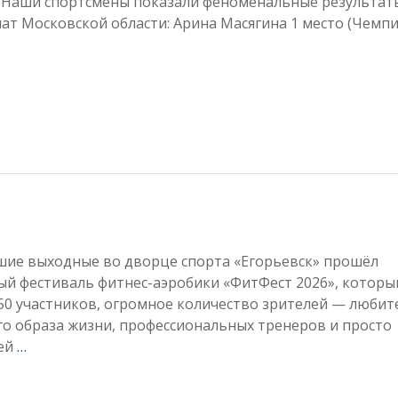
. Наши спортсмены показали феноменальные результат
т Московской области: Арина Масягина 1 место (Чемп
шие выходные во дворце спорта «Егорьевск» прошёл
ый фестиваль фитнес-аэробики «ФитФест 2026», которы
50 участников, огромное количество зрителей — любит
о образа жизни, профессиональных тренеров и просто
ей
…