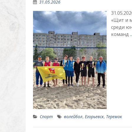
31.05.2026
31.05.20
«Щит и м
среди юн
команд
Спорт
волейбол
,
Егорьевск
,
Теремок