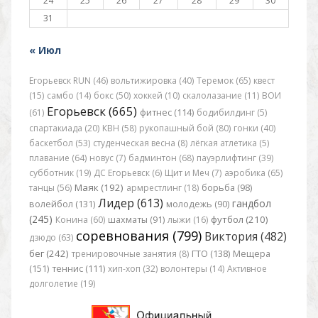
24
25
26
27
28
29
30
31
« Июл
Егорьевск RUN (46)
вольтижировка (40)
Теремок (65)
квест
(15)
самбо (14)
бокс (50)
хоккей (10)
скалолазание (11)
ВОИ
Егорьевск (665)
(61)
фитнес (114)
бодибилдинг (5)
спартакиада (20)
КВН (58)
рукопашный бой (80)
гонки (40)
баскетбол (53)
студенческая весна (8)
лёгкая атлетика (5)
плавание (64)
новус (7)
бадминтон (68)
пауэрлифтинг (39)
субботник (19)
ДС Егорьевск (6)
Щит и Меч (7)
аэробика (65)
Маяк (192)
танцы (56)
армрестлинг (18)
борьба (98)
Лидер (613)
гандбол
волейбол (131)
молодежь (90)
(245)
футбол (210)
Конина (60)
шахматы (91)
лыжи (16)
соревнования (799)
Виктория (482)
дзюдо (63)
бег (242)
тренировочные занятия (8)
ГТО (138)
Мещера
(151)
теннис (111)
хип-хоп (32)
волонтеры (14)
Активное
долголетие (19)