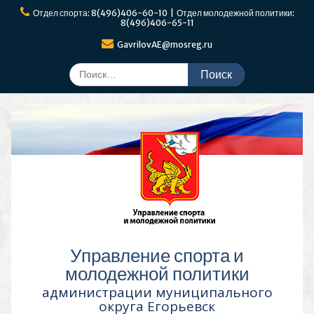
Перейти
Отдел спорта: 8(496)406-60-10 | Отдел молодежной политики:
к
8(496)406-65-11
содержимому
GavrilovAE@mosreg.ru
Поиск
по:
Управление спорта и
молодежной политики
администрации муниципального
округа Егорьевск