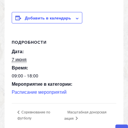
K
d
el
h
o
n
e
at
p
o
gr
s
y
Добавить в календарь
kl
a
A
Li
a
m
p
n
ПОДРОБНОСТИ
ss
p
k
Дата:
ni
7 июня
ki
Время:
09:00 - 18:00
Мероприятие в категории:
Расписание мероприятий
Масштабная донорская
Соревнование по
футболу
акция