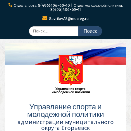
Перейти
Отдел спорта: 8(496)406-60-10 | Отдел молодежной политики:
к
8(496)406-65-11
содержимому
GavrilovAE@mosreg.ru
Поиск
по:
Управление спорта и
молодежной политики
администрации муниципального
округа Егорьевск