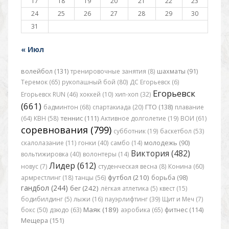
17
18
19
20
21
22
23
24
25
26
27
28
29
30
31
« Июл
волейбол (131)
тренировочные занятия (8)
шахматы (91)
Теремок (65)
рукопашный бой (80)
ДС Егорьевск (6)
Егорьевск
Егорьевск RUN (46)
хоккей (10)
хип-хоп (32)
(661)
бадминтон (68)
спартакиада (20)
ГТО (138)
плавание
(64)
КВН (58)
теннис (111)
Активное долголетие (19)
ВОИ (61)
соревнования (799)
субботник (19)
баскетбол (53)
скалолазание (11)
гонки (40)
самбо (14)
молодежь (90)
Виктория (482)
вольтижировка (40)
волонтеры (14)
Лидер (612)
новус (7)
студенческая весна (8)
Конина (60)
футбол (210)
армрестлинг (18)
танцы (56)
борьба (98)
гандбол (244)
бег (242)
лёгкая атлетика (5)
квест (15)
бодибилдинг (5)
лыжи (16)
пауэрлифтинг (39)
Щит и Меч (7)
Маяк (189)
бокс (50)
дзюдо (63)
аэробика (65)
фитнес (114)
Мещера (151)