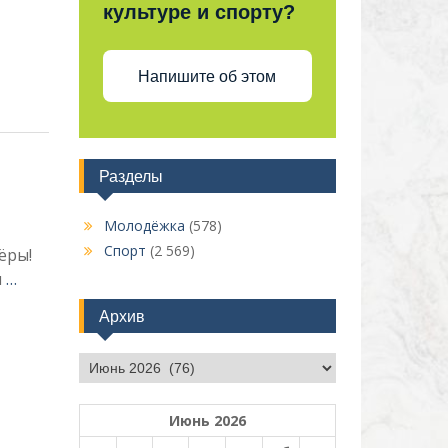
культуре и спорту?
Напишите об этом
Разделы
Молодёжка
(578)
Спорт
(2 569)
ёры!
и
…
Архив
Архив
Июнь 2026