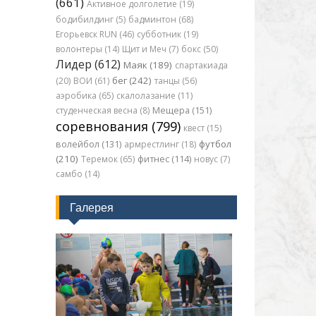
(661)
Активное долголетие (19)
бодибилдинг (5)
бадминтон (68)
Егорьевск RUN (46)
субботник (19)
волонтеры (14)
Щит и Меч (7)
бокс (50)
Лидер (612)
Маяк (189)
спартакиада
бег (242)
(20)
ВОИ (61)
танцы (56)
аэробика (65)
скалолазание (11)
студенческая весна (8)
Мещера (151)
соревнования (799)
квест (15)
футбол
волейбол (131)
армрестлинг (18)
(210)
Теремок (65)
фитнес (114)
новус (7)
самбо (14)
Галерея