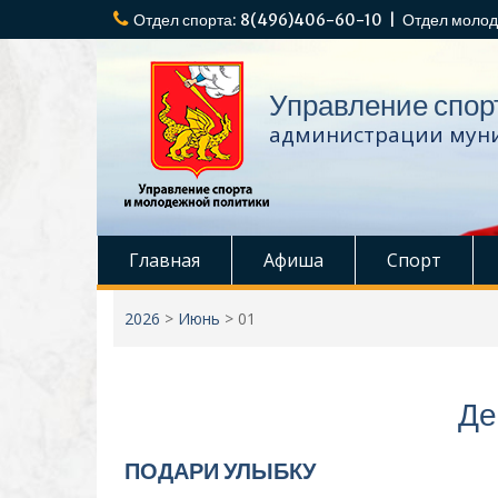
Перейти
Отдел спорта: 8(496)406-60-10 | Отдел молод
к
содержимому
Управление спор
администрации муни
Главная
Афиша
Спорт
2026
>
Июнь
>
01
Де
ПОДАРИ УЛЫБКУ