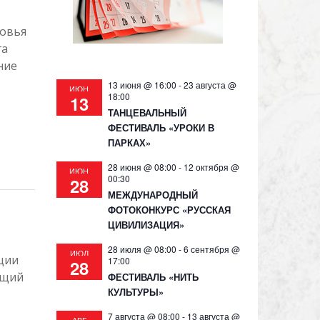
ковья
га
ние
13 июня @ 16:00
-
23 августа @
ИЮН
18:00
13
ТАНЦЕВАЛЬНЫЙ
ФЕСТИВАЛЬ «УРОКИ В
ПАРКАХ»
28 июня @ 08:00
-
12 октября @
ИЮН
00:30
28
МЕЖДУНАРОДНЫЙ
ФОТОКОНКУРС «РУССКАЯ
ЦИВИЛИЗАЦИЯ»
28 июля @ 08:00
-
6 сентября @
ИЮЛ
ции
17:00
28
ющий
ФЕСТИВАЛЬ «НИТЬ
КУЛЬТУРЫ»
7 августа @ 08:00
-
13 августа @