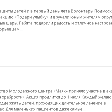
защиты детей и в первый день лета Волонтёры Подмос
 акцию «Подари улыбку» и вручали юным жителям окру
ые шары. Ребята подарили радость и отличное настрое
горьевцам
…
ство Молодёжного центра «Маяк» приняло участие в ак
а храбрости». Акция продлится до 1 июля Каждый жела
оддержать детей, проходящих длительное лечение в
ах. Для маленьких пациентов даже самые
…