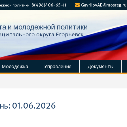
ежной политики: 8(496)406-65-11
GavrilovAE@mosreg.ru
та и молодежной политики
ципального округа Егорьевск
Молодёжка
Управление
Документы
нь:
01.06.2026