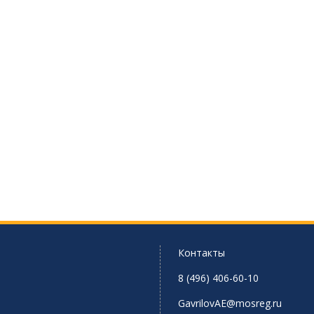
Контакты
8 (496) 406-60-10
GavrilovAE@mosreg.ru