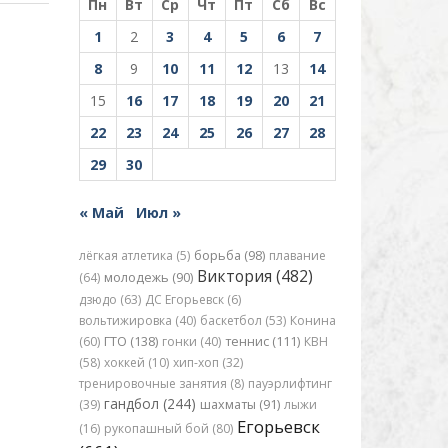
Пн
Вт
Ср
Чт
Пт
Сб
Вс
1
2
3
4
5
6
7
8
9
10
11
12
13
14
15
16
17
18
19
20
21
22
23
24
25
26
27
28
29
30
« Май
Июл »
лёгкая атлетика (5)
борьба (98)
плавание
Виктория (482)
(64)
молодежь (90)
дзюдо (63)
ДС Егорьевск (6)
вольтижировка (40)
баскетбол (53)
Конина
(60)
ГТО (138)
гонки (40)
теннис (111)
КВН
(58)
хоккей (10)
хип-хоп (32)
тренировочные занятия (8)
пауэрлифтинг
гандбол (244)
(39)
шахматы (91)
лыжи
Егорьевск
(16)
рукопашный бой (80)