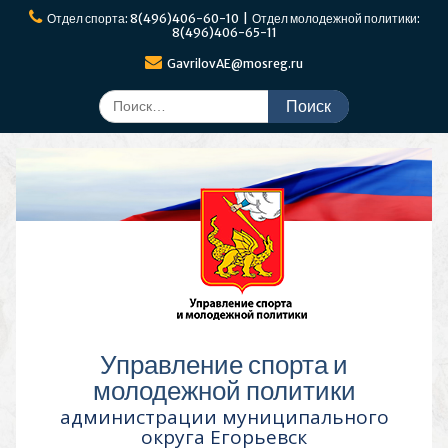
Перейти
Отдел спорта: 8(496)406-60-10 | Отдел молодежной политики:
к
8(496)406-65-11
содержимому
GavrilovAE@mosreg.ru
Поиск
по:
Управление спорта и
молодежной политики
администрации муниципального
округа Егорьевск