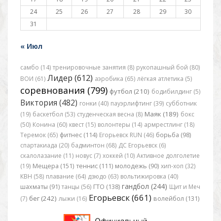
24
25
26
27
28
29
30
31
« Июл
самбо (14)
тренировочные занятия (8)
рукопашный бой (80)
Лидер (612)
ВОИ (61)
аэробика (65)
лёгкая атлетика (5)
соревнования (799)
футбол (210)
бодибилдинг (5)
Виктория (482)
гонки (40)
пауэрлифтинг (39)
субботник
Маяк (189)
(19)
баскетбол (53)
студенческая весна (8)
бокс
(50)
Конина (60)
квест (15)
волонтеры (14)
армрестлинг (18)
Теремок (65)
фитнес (114)
Егорьевск RUN (46)
борьба (98)
спартакиада (20)
бадминтон (68)
ДС Егорьевск (6)
скалолазание (11)
новус (7)
хоккей (10)
Активное долголетие
(19)
Мещера (151)
теннис (111)
молодежь (90)
хип-хоп (32)
КВН (58)
плавание (64)
дзюдо (63)
вольтижировка (40)
гандбол (244)
шахматы (91)
танцы (56)
ГТО (138)
Щит и Меч
Егорьевск (661)
бег (242)
(7)
лыжи (16)
волейбол (131)