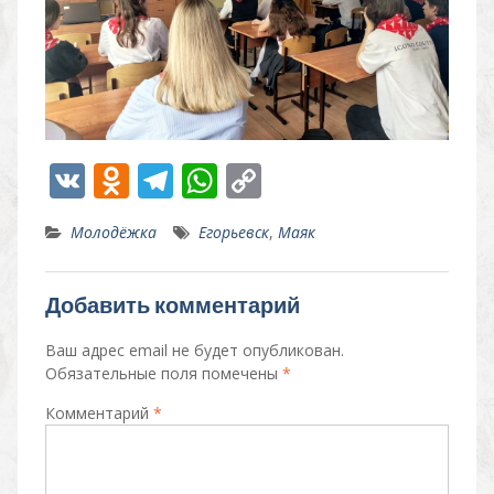
V
O
T
W
C
K
d
el
h
o
Молодёжка
Егорьевск
,
Маяк
n
e
at
p
o
gr
s
y
Добавить комментарий
kl
a
A
Li
as
m
p
n
Ваш адрес email не будет опубликован.
Обязательные поля помечены
*
s
p
k
Комментарий
*
ni
ki