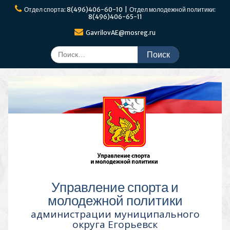
Перейти
Отдел спорта: 8(496)406-60-10 | Отдел молодежной политики:
к
8(496)406-65-11
содержимому
GavrilovAE@mosreg.ru
Поиск
по:
Управление спорта и
молодежной политики
администрации муниципального
округа Егорьевск