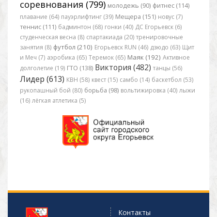
соревнования (799)
молодежь (90)
фитнес (114)
плавание (64)
пауэрлифтинг (39)
Мещера (151)
новус (7)
теннис (111)
бадминтон (68)
гонки (40)
ДС Егорьевск (6)
студенческая весна (8)
спартакиада (20)
тренировочные
футбол (210)
занятия (8)
Егорьевск RUN (46)
дзюдо (63)
Щит
Маяк (192)
и Меч (7)
аэробика (65)
Теремок (65)
Активное
Виктория (482)
долголетие (19)
ГТО (138)
танцы (56)
Лидер (613)
КВН (58)
квест (15)
самбо (14)
баскетбол (53)
рукопашный бой (80)
борьба (98)
вольтижировка (40)
лыжи
(16)
лёгкая атлетика (5)
Контакты