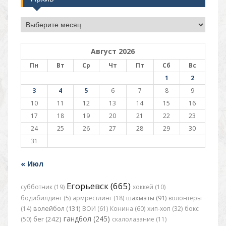
Архив
Август 2026
Пн
Вт
Ср
Чт
Пт
Сб
Вс
1
2
3
4
5
6
7
8
9
10
11
12
13
14
15
16
17
18
19
20
21
22
23
24
25
26
27
28
29
30
31
« Июл
Егорьевск (665)
субботник (19)
хоккей (10)
бодибилдинг (5)
армрестлинг (18)
шахматы (91)
волонтеры
(14)
волейбол (131)
ВОИ (61)
Конина (60)
хип-хоп (32)
бокс
гандбол (245)
бег (242)
(50)
скалолазание (11)