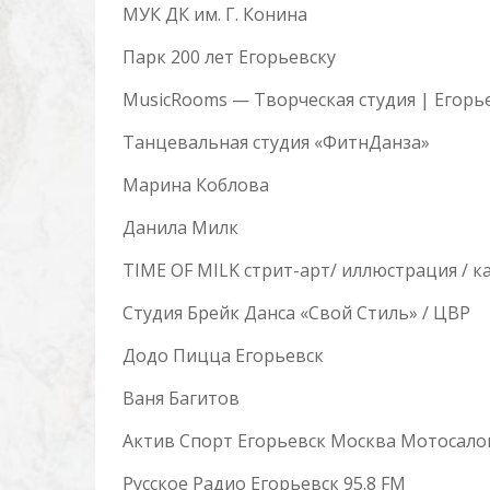
МУК ДК им. Г. Конина
Парк 200 лет Егорьевску
MusicRooms — Творческая студия | Егорь
Танцевальная студия «ФитнДанза»
Марина Коблова
Данила Милк
TIME OF MILK стрит-арт/ иллюстрация / 
Студия Брейк Данса «Свой Стиль» / ЦВР
Додо Пицца Егорьевск
Ваня Багитов
Актив Спорт Егорьевск Москва Мотосало
Русское Радио Егорьевск 95.8 FM