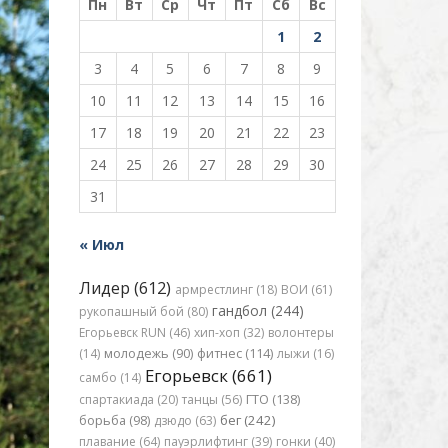
Пн
Вт
Ср
Чт
Пт
Сб
Вс
1
2
3
4
5
6
7
8
9
10
11
12
13
14
15
16
17
18
19
20
21
22
23
24
25
26
27
28
29
30
31
« Июл
Лидер (612)
армрестлинг (18)
ВОИ (61)
гандбол (244)
рукопашный бой (80)
Егорьевск RUN (46)
хип-хоп (32)
волонтеры
(14)
молодежь (90)
фитнес (114)
лыжи (16)
Егорьевск (661)
самбо (14)
спартакиада (20)
танцы (56)
ГТО (138)
бег (242)
борьба (98)
дзюдо (63)
плавание (64)
пауэрлифтинг (39)
гонки (40)