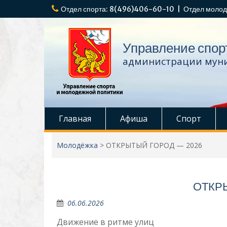
Перейти
Отдел спорта: 8(496)406-60-10 | Отдел молод
к
содержимому
Управление спор
администрации муни
Главная
Афиша
Спорт
Молодёжка
>
ОТКРЫТЫЙ ГОРОД — 2026
ОТКР
06.06.2026
Движение в ритме улиц