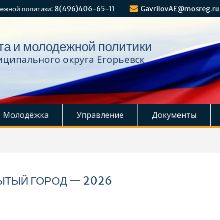
ежной политики: 8(496)406-65-11
GavrilovAE@mosreg.ru
та и молодежной политики
ципального округа Егорьевск
Молодёжка
Управление
Документы
ЫТЫЙ ГОРОД — 2026