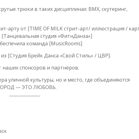
утые трюки в таких дисциплинах: BMX, скутеринг,
ит-арту от [TIME OF MILK стрит-арт/ иллюстрация / кар
 [Танцевальная студия «ФитнДанза»]
беспечила команда [MusicRooms]
из [Студия Брейк Данса «Свой Стиль» / ЦВР].
 наших спонсоров и партнёров.
ра уличной культуры, но и место, где объединяются
ГОРОД — ЭТО ЛЮБОВЬ.
вск