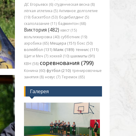
ДС Егорьевск (6)
студенческая весна (8)
лёгкая атлетика (5)
Активное долголетие
(19)
баскетбол (53)
бодибилдинг (5)
скалолазание (11)
бадминтон (68)
Виктория (482)
квест (15)
вольтижировка (40)
субботник (19)
аэробика (65)
Мещера (151)
бокс (50)
Маяк (189)
волейбол (131)
теннис (111)
Щит и Меч (7)
хоккей (10)
шахматы (91)
соревнования (799)
КВН (58)
футбол (210)
Конина (60)
тренировочные
занятия (8)
новус (7)
Теремок (65)
Галерея