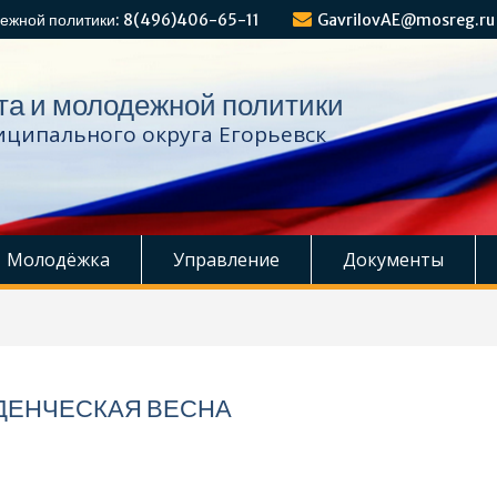
ежной политики: 8(496)406-65-11
GavrilovAE@mosreg.ru
та и молодежной политики
ципального округа Егорьевск
Молодёжка
Управление
Документы
ДЕНЧЕСКАЯ ВЕСНА