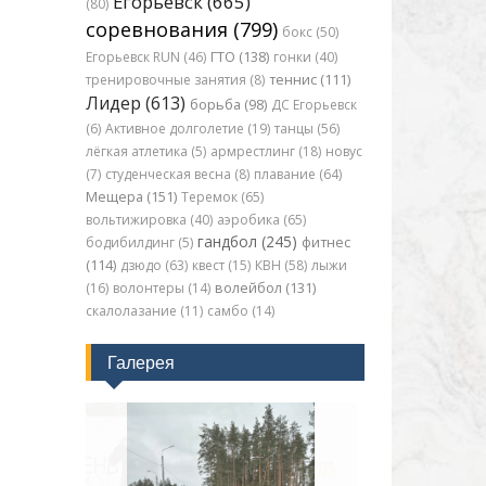
Егорьевск (665)
(80)
соревнования (799)
бокс (50)
Егорьевск RUN (46)
ГТО (138)
гонки (40)
тренировочные занятия (8)
теннис (111)
Лидер (613)
борьба (98)
ДС Егорьевск
(6)
Активное долголетие (19)
танцы (56)
лёгкая атлетика (5)
армрестлинг (18)
новус
(7)
студенческая весна (8)
плавание (64)
Мещера (151)
Теремок (65)
вольтижировка (40)
аэробика (65)
гандбол (245)
бодибилдинг (5)
фитнес
(114)
дзюдо (63)
квест (15)
КВН (58)
лыжи
(16)
волонтеры (14)
волейбол (131)
скалолазание (11)
самбо (14)
Галерея