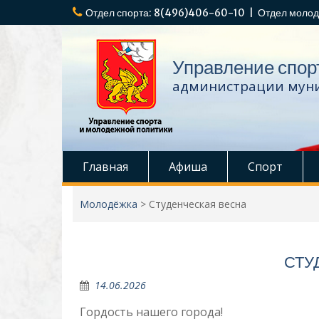
Перейти
Отдел спорта: 8(496)406-60-10 | Отдел молод
к
содержимому
Управление спор
администрации муни
Главная
Афиша
Спорт
Молодёжка
>
Студенческая весна
СТУ
14.06.2026
Гордость нашего города!