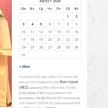
Август 2026
Пн
Вт
Ср
Чт
Пт
Сб
Вс
1
2
3
4
5
6
7
8
9
10
11
12
13
14
15
16
17
18
19
20
21
22
23
24
25
26
27
28
29
30
31
« Июл
баскетбол (53)
Щит и Меч (7)
Конина (60)
Виктория
хип-хоп (32)
бадминтон (68)
(482)
бег
шахматы (91)
субботник (19)
(242)
Маяк (192)
пауэрлифтинг (39)
футбол (210)
молодежь (90)
спартакиада
(20)
хоккей (10)
ВОИ (61)
рукопашный бой