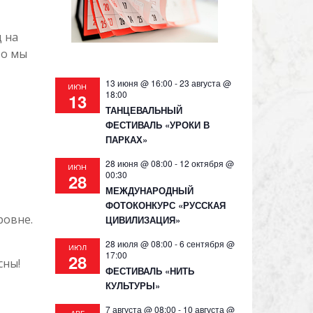
 на
то мы
13 июня @ 16:00
-
23 августа @
ИЮН
18:00
13
ТАНЦЕВАЛЬНЫЙ
ФЕСТИВАЛЬ «УРОКИ В
ПАРКАХ»
28 июня @ 08:00
-
12 октября @
ИЮН
00:30
28
МЕЖДУНАРОДНЫЙ
ФОТОКОНКУРС «РУССКАЯ
ровне.
ЦИВИЛИЗАЦИЯ»
28 июля @ 08:00
-
6 сентября @
ИЮЛ
17:00
28
сны!
ФЕСТИВАЛЬ «НИТЬ
КУЛЬТУРЫ»
7 августа @ 08:00
-
10 августа @