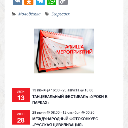
V
O
T
W
C
K
d
el
h
o
Молодёжка
Егорьевск
n
e
at
p
o
gr
s
y
kl
a
A
Li
as
m
p
n
s
p
k
ni
ki
13 июня @ 16:00
-
23 августа @ 18:00
ИЮН
13
ТАНЦЕВАЛЬНЫЙ ФЕСТИВАЛЬ «УРОКИ В
ПАРКАХ»
28 июня @ 08:00
-
12 октября @ 00:30
ИЮН
28
МЕЖДУНАРОДНЫЙ ФОТОКОНКУРС
«РУССКАЯ ЦИВИЛИЗАЦИЯ»