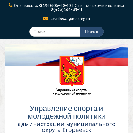
Перейти
Отдел спорта: 8(496)406-60-10 | Отдел молодежной политики:
к
8(496)406-65-11
содержимому
GavrilovAE@mosreg.ru
Поиск
по:
Управление спорта и
молодежной политики
администрации муниципального
округа Егорьевск