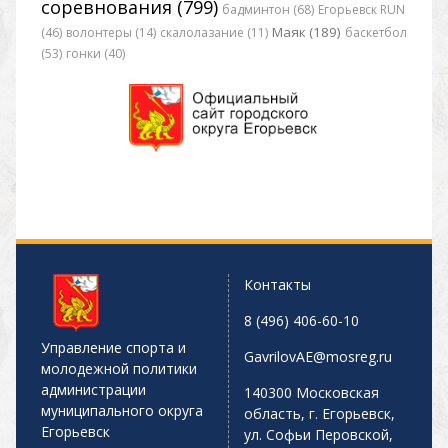
соревнования (799)
бадминтон (68)
Егорьевск RUN
Маяк (189)
(46)
волонтеры (14)
скалолазание (11)
баскетбол
(53)
гонки (40)
Контакты
8 (496) 406-60-10
Управление спорта и
GavrilovAE@mosreg.ru
молодежной политики
администрации
140300 Московская
муниципального округа
область, г. Егорьевск,
Егорьевск
ул. Софьи Перовской,