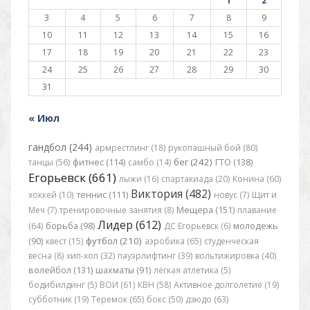
1
2
3
4
5
6
7
8
9
10
11
12
13
14
15
16
17
18
19
20
21
22
23
24
25
26
27
28
29
30
31
« Июл
гандбол (244)
армрестлинг (18)
рукопашный бой (80)
бег (242)
танцы (56)
фитнес (114)
самбо (14)
ГТО (138)
Егорьевск (661)
лыжи (16)
спартакиада (20)
Конина (60)
Виктория (482)
хоккей (10)
теннис (111)
новус (7)
Щит и
Меч (7)
тренировочные занятия (8)
Мещера (151)
плавание
Лидер (612)
(64)
борьба (98)
ДС Егорьевск (6)
молодежь
футбол (210)
(90)
квест (15)
аэробика (65)
студенческая
весна (8)
хип-хоп (32)
пауэрлифтинг (39)
вольтижировка (40)
волейбол (131)
шахматы (91)
лёгкая атлетика (5)
бодибилдинг (5)
ВОИ (61)
КВН (58)
Активное долголетие (19)
субботник (19)
Теремок (65)
бокс (50)
дзюдо (63)