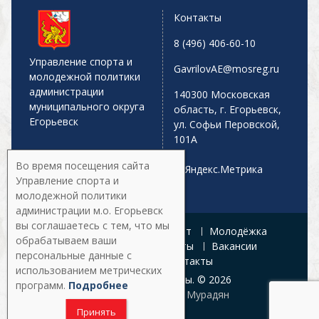
Контакты
8 (496) 406-60-10
Управление спорта и
GavrilovAE@mosreg.ru
молодежной политики
администрации
140300 Московская
муниципального округа
область, г. Егорьевск,
Егорьевск
ул. Софьи Перовской,
101А
Во время посещения сайта
Управление спорта и
молодежной политики
администрации м.о. Егорьевск
вы соглашаетесь с тем, что мы
Главная
Афиша
Спорт
Молодёжка
обрабатываем ваши
Управление
Документы
Вакансии
персональные данные с
Галерея
Контакты
использованием метрических
Все права защищены. © 2026
программ.
Подробнее
Разработка:
Армен Мурадян