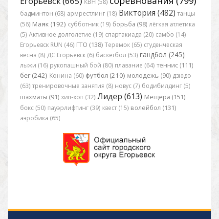
соревнования (799)
Егорьевск (665)
КВН (58)
Виктория (482)
бадминтон (68)
армрестлинг (18)
танцы
Маяк (192)
(56)
субботник (19)
борьба (98)
лёгкая атлетика
(5)
Активное долголетие (19)
спартакиада (20)
самбо (14)
Егорьевск RUN (46)
ГТО (138)
Теремок (65)
студенческая
гандбол (245)
весна (8)
ДС Егорьевск (6)
баскетбол (53)
лыжи (16)
рукопашный бой (80)
плавание (64)
теннис (111)
бег (242)
футбол (210)
Конина (60)
молодежь (90)
дзюдо
(63)
тренировочные занятия (8)
новус (7)
бодибилдинг (5)
Лидер (613)
шахматы (91)
хип-хоп (32)
Мещера (151)
бокс (50)
пауэрлифтинг (39)
квест (15)
волейбол (131)
аэробика (65)