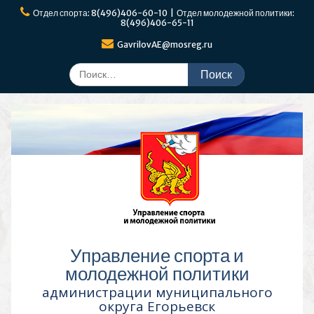
Перейти
Отдел спорта: 8(496)406-60-10 | Отдел молодежной политики:
к
8(496)406-65-11
содержимому
GavrilovAE@mosreg.ru
Поиск
по:
Управление спорта и
молодежной политики
администрации муниципального
округа Егорьевск