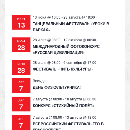
ki
13 июня @ 16:00
-
23 августа @ 18:00
ИЮН
13
ТАНЦЕВАЛЬНЫЙ ФЕСТИВАЛЬ «УРОКИ В
ПАРКАХ»
28 июня @ 08:00
-
12 октября @ 00:30
ИЮН
28
МЕЖДУНАРОДНЫЙ ФОТОКОНКУРС
«РУССКАЯ ЦИВИЛИЗАЦИЯ»
28 июля @ 08:00
-
6 сентября @ 17:00
ИЮЛ
28
ФЕСТИВАЛЬ «НИТЬ КУЛЬТУРЫ»
Весь день
АВГ
7
ДЕНЬ ФИЗКУЛЬТУРНИКА!
7 августа @ 08:00
-
10 августа @ 00:30
АВГ
7
КОНКУРС «СТИХИЙНЫЙ ПОЛЁТ»
7 августа @ 08:00
-
13 августа @ 18:00
АВГ
7
ВСЕРОССИЙСКИЙ ФЕСТИВАЛЬ ГТО В
КРАСНОЯРСКЕ