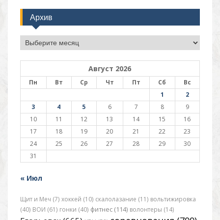
Архив
Архив
Август 2026
Пн
Вт
Ср
Чт
Пт
Сб
Вс
1
2
3
4
5
6
7
8
9
10
11
12
13
14
15
16
17
18
19
20
21
22
23
24
25
26
27
28
29
30
31
« Июл
Щит и Меч (7)
хоккей (10)
скалолазание (11)
вольтижировка
(40)
ВОИ (61)
гонки (40)
фитнес (114)
волонтеры (14)