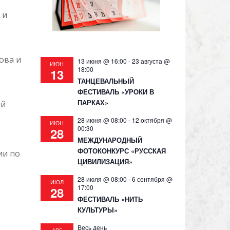
 и
ова и
13 июня @ 16:00
-
23 августа @
ИЮН
18:00
13
ТАНЦЕВАЛЬНЫЙ
ФЕСТИВАЛЬ «УРОКИ В
ПАРКАХ»
ий
28 июня @ 08:00
-
12 октября @
ИЮН
00:30
28
МЕЖДУНАРОДНЫЙ
ФОТОКОНКУРС «РУССКАЯ
ии по
ЦИВИЛИЗАЦИЯ»
28 июля @ 08:00
-
6 сентября @
ИЮЛ
17:00
28
ФЕСТИВАЛЬ «НИТЬ
КУЛЬТУРЫ»
Весь день