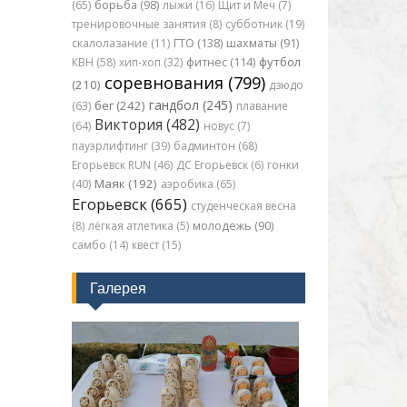
(65)
борьба (98)
лыжи (16)
Щит и Меч (7)
тренировочные занятия (8)
субботник (19)
скалолазание (11)
ГТО (138)
шахматы (91)
футбол
КВН (58)
хип-хоп (32)
фитнес (114)
соревнования (799)
(210)
дзюдо
гандбол (245)
бег (242)
(63)
плавание
Виктория (482)
(64)
новус (7)
пауэрлифтинг (39)
бадминтон (68)
Егорьевск RUN (46)
ДС Егорьевск (6)
гонки
Маяк (192)
(40)
аэробика (65)
Егорьевск (665)
студенческая весна
(8)
лёгкая атлетика (5)
молодежь (90)
самбо (14)
квест (15)
Галерея