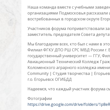
Наша команда вместе с учебными заведе
организациями Подмосковья рассказали 
востребованных в городском округе Егор
Участников форума поприветствовали за
заместитель председателя Совета депут
Мы благодарим всех, кто был с нами в эт
Филиал ФГКУ ДПО РШ СРС МВД России г. Е
государственный университет — ГГУ, Фили
Авиационный Технический Колледж Гражд
Коломенского аграрного колледжа имени 
Community | Студия творчества | Егорьев
г.о. Егорьевск ОГИБДД
Надеемся, что каждый участник форума с
Фотографии
https://drive.google.com/drive/folders/1