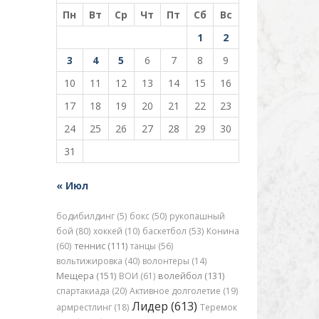
Пн
Вт
Ср
Чт
Пт
Сб
Вс
1
2
3
4
5
6
7
8
9
10
11
12
13
14
15
16
17
18
19
20
21
22
23
24
25
26
27
28
29
30
31
« Июл
бодибилдинг (5)
бокс (50)
рукопашный
бой (80)
хоккей (10)
баскетбол (53)
Конина
(60)
теннис (111)
танцы (56)
вольтижировка (40)
волонтеры (14)
Мещера (151)
ВОИ (61)
волейбол (131)
спартакиада (20)
Активное долголетие (19)
Лидер (613)
армрестлинг (18)
Теремок