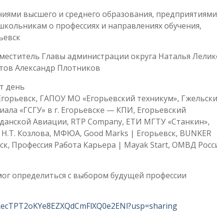
ниями высшего и среднего образования, предприятиями
школьникам о профессиях и направлениях обучения,
ьевск
меститель Главы администрации округа Наталья Лелик
атов Александр Плотников
от день
горьевск, ГАПОУ МО «Егорьевский техникум», Гжельск
ала «ГСГУ» в г. Егорьевске — КПИ, Егорьевский
анской Авиации, RTP Company, ЕТИ МГТУ «Станкин»,
Н.Т. Козлова, МФЮА, Good Marks | Егорьевск, BUNKER
ск, Профессия Работа Карьера | Mayak Start, ОМВД Росс
мог определиться с выбором будущей профессии
p8eRecTPT2oKYe8EZXQdCmFlXQ0e2ENl?usp=sharing