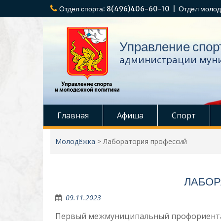
Перейти
Отдел спорта: 8(496)406-60-10 | Отдел молод
к
содержимому
Управление спор
администрации муни
Главная
Афиша
Спорт
Молодёжка
>
Лаборатория профессий
ЛАБОР
09.11.2023
Первый межмуниципальный профориента