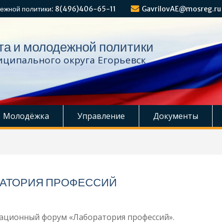
ежной политики: 8(496)406-65-11
GavrilovAE@mosreg.ru
та и молодежной политики
ципального округа Егорьевск
Молодёжка
Управление
Документы
АТОРИЯ ПРОФЕССИЙ
ционный форум «Лаборатория профессий».