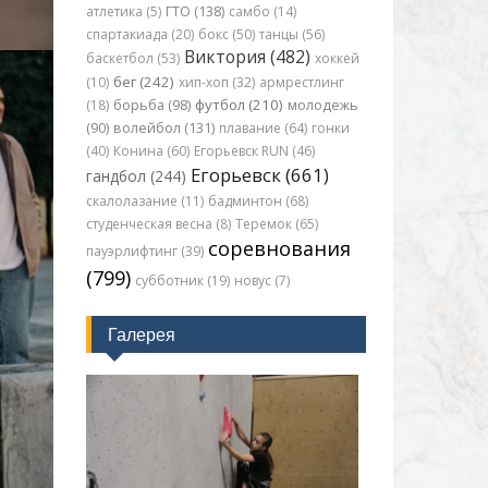
атлетика (5)
ГТО (138)
самбо (14)
спартакиада (20)
бокс (50)
танцы (56)
Виктория (482)
баскетбол (53)
хоккей
бег (242)
(10)
хип-хоп (32)
армрестлинг
футбол (210)
(18)
борьба (98)
молодежь
(90)
волейбол (131)
плавание (64)
гонки
(40)
Конина (60)
Егорьевск RUN (46)
Егорьевск (661)
гандбол (244)
скалолазание (11)
бадминтон (68)
студенческая весна (8)
Теремок (65)
соревнования
пауэрлифтинг (39)
(799)
субботник (19)
новус (7)
Галерея