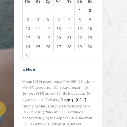
Пн
Вт
Ср
Чт
Пт
Сб
Вс
1
2
3
4
5
6
7
8
9
10
11
12
13
14
15
16
17
18
19
20
21
22
23
24
25
26
27
28
29
30
31
« Июл
Маяк (189)
волонтеры (14)
КВН (58)
Щит и
Меч (7)
аэробика (65)
бодибилдинг (5)
фитнес (114)
лыжи (16)
ДС Егорьевск (6)
Лидер (612)
рукопашный бой (80)
квест (15)
Мещера (151)
вольтижировка
(40)
ВОИ (61)
теннис (111)
Активное
долголетие (19)
тренировочные занятия
(8)
шахматы (91)
дзюдо (63)
лёгкая