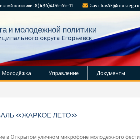
ежной политики: 8(496)406-65-11
GavrilovAE@mosreg.ru
та и молодежной политики
ципального округа Егорьевск
Молодёжка
Управление
Документы
АЛЬ «ЖАРКОЕ ЛЕТО»
тие в Открытом уличном микрофоне молодежного фести