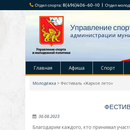
Перейти
Отдел спорта: 8(496)406-60-10 | Отдел молод
к
содержимому
Управление спор
администрации муни
Главная
Афиша
Спорт
Молодёжка
>
Фестиваль «Жаркое лето»
ФЕСТИВ
30.08.2023
Благодарим каждого, кто принимал учас