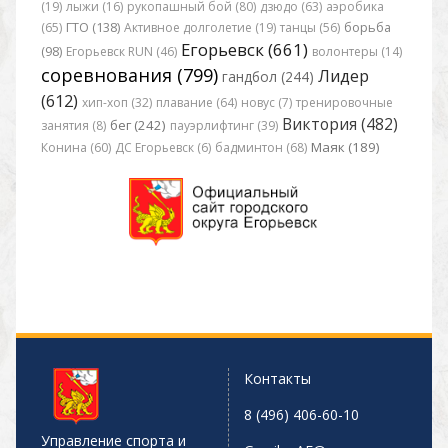
(19)
лыжи (16)
рукопашный бой (80)
дзюдо (63)
аэробика
(65)
ГТО (138)
Активное долголетие (19)
танцы (56)
борьба
Егорьевск (661)
(98)
Егорьевск RUN (46)
волонтеры (14)
соревнования (799)
Лидер
гандбол (244)
(612)
хип-хоп (32)
плавание (64)
новус (7)
тренировочные
Виктория (482)
бег (242)
занятия (8)
пауэрлифтинг (39)
Маяк (189)
Конина (60)
ДС Егорьевск (6)
бадминтон (68)
Контакты
8 (496) 406-60-10
Управление спорта и