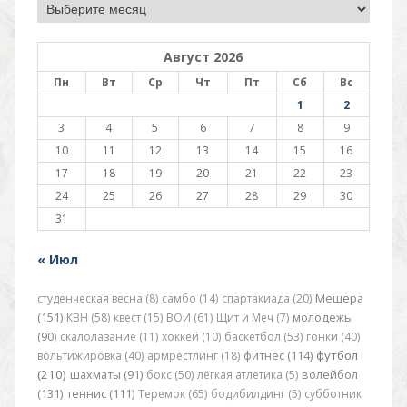
Архив
Август 2026
Пн
Вт
Ср
Чт
Пт
Сб
Вс
1
2
3
4
5
6
7
8
9
10
11
12
13
14
15
16
17
18
19
20
21
22
23
24
25
26
27
28
29
30
31
« Июл
студенческая весна (8)
самбо (14)
спартакиада (20)
Мещера
(151)
КВН (58)
квест (15)
ВОИ (61)
Щит и Меч (7)
молодежь
(90)
скалолазание (11)
хоккей (10)
баскетбол (53)
гонки (40)
футбол
вольтижировка (40)
армрестлинг (18)
фитнес (114)
(210)
шахматы (91)
бокс (50)
лёгкая атлетика (5)
волейбол
(131)
теннис (111)
Теремок (65)
бодибилдинг (5)
субботник