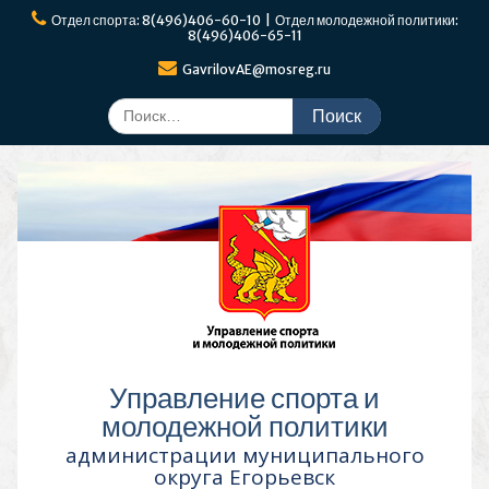
Перейти
Отдел спорта: 8(496)406-60-10 | Отдел молодежной политики:
к
8(496)406-65-11
содержимому
GavrilovAE@mosreg.ru
Поиск
по:
Управление спорта и
молодежной политики
администрации муниципального
округа Егорьевск