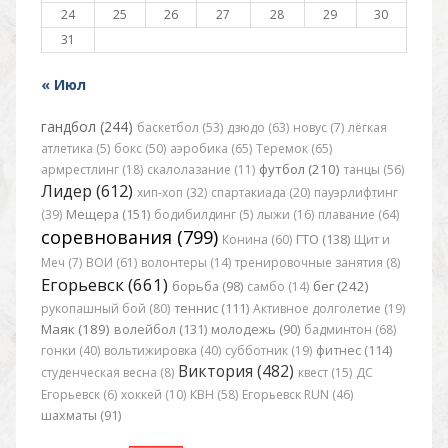
24
25
26
27
28
29
30
31
« Июл
гандбол (244)
баскетбол (53)
дзюдо (63)
новус (7)
лёгкая
атлетика (5)
бокс (50)
аэробика (65)
Теремок (65)
футбол (210)
армрестлинг (18)
скалолазание (11)
танцы (56)
Лидер (612)
хип-хоп (32)
спартакиада (20)
пауэрлифтинг
(39)
Мещера (151)
бодибилдинг (5)
лыжи (16)
плавание (64)
соревнования (799)
Конина (60)
ГТО (138)
Щит и
Меч (7)
ВОИ (61)
волонтеры (14)
тренировочные занятия (8)
Егорьевск (661)
бег (242)
борьба (98)
самбо (14)
рукопашный бой (80)
теннис (111)
Активное долголетие (19)
Маяк (189)
волейбол (131)
молодежь (90)
бадминтон (68)
гонки (40)
вольтижировка (40)
субботник (19)
фитнес (114)
Виктория (482)
студенческая весна (8)
квест (15)
ДС
Егорьевск (6)
хоккей (10)
КВН (58)
Егорьевск RUN (46)
шахматы (91)