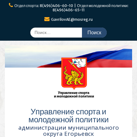
Перейти
Отдел спорта: 8(496)406-60-10 | Отдел молодежной политики:
к
8(496)406-65-11
содержимому
GavrilovAE@mosreg.ru
Поиск
по:
Управление спорта и
молодежной политики
администрации муниципального
округа Егорьевск