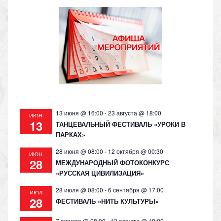
o
gr
s
y
kl
a
A
Li
as
m
p
n
s
p
k
ni
ki
13 июня @ 16:00
-
23 августа @ 18:00
ИЮН
13
ТАНЦЕВАЛЬНЫЙ ФЕСТИВАЛЬ «УРОКИ В
ПАРКАХ»
28 июня @ 08:00
-
12 октября @ 00:30
ИЮН
28
МЕЖДУНАРОДНЫЙ ФОТОКОНКУРС
«РУССКАЯ ЦИВИЛИЗАЦИЯ»
28 июля @ 08:00
-
6 сентября @ 17:00
ИЮЛ
28
ФЕСТИВАЛЬ «НИТЬ КУЛЬТУРЫ»
7 августа @ 08:00
-
13 августа @ 18:00