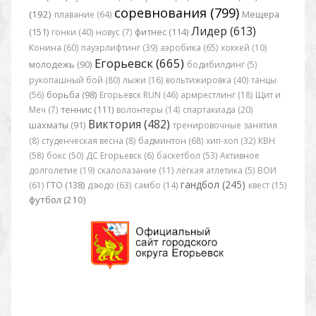
соревнования (799)
(192)
плавание (64)
Мещера
Лидер (613)
(151)
гонки (40)
новус (7)
фитнес (114)
Конина (60)
пауэрлифтинг (39)
аэробика (65)
хоккей (10)
Егорьевск (665)
молодежь (90)
бодибилдинг (5)
рукопашный бой (80)
лыжи (16)
вольтижировка (40)
танцы
(56)
борьба (98)
Егорьевск RUN (46)
армрестлинг (18)
Щит и
Меч (7)
теннис (111)
волонтеры (14)
спартакиада (20)
Виктория (482)
шахматы (91)
тренировочные занятия
(8)
студенческая весна (8)
бадминтон (68)
хип-хоп (32)
КВН
(58)
бокс (50)
ДС Егорьевск (6)
баскетбол (53)
Активное
долголетие (19)
скалолазание (11)
лёгкая атлетика (5)
ВОИ
гандбол (245)
(61)
ГТО (138)
дзюдо (63)
самбо (14)
квест (15)
футбол (210)