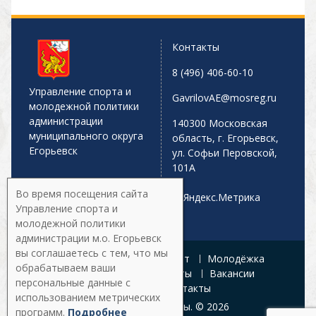
Контакты
8 (496) 406-60-10
Управление спорта и
GavrilovAE@mosreg.ru
молодежной политики
администрации
140300 Московская
муниципального округа
область, г. Егорьевск,
Егорьевск
ул. Софьи Перовской,
101А
Во время посещения сайта
Управление спорта и
молодежной политики
администрации м.о. Егорьевск
вы соглашаетесь с тем, что мы
Главная
Афиша
Спорт
Молодёжка
обрабатываем ваши
Управление
Документы
Вакансии
персональные данные с
Галерея
Контакты
использованием метрических
Все права защищены. © 2026
программ.
Подробнее