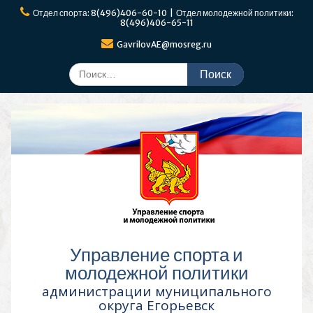
Перейти
Отдел спорта: 8(496)406-60-10 | Отдел молодежной политики:
к
8(496)406-65-11
содержимому
GavrilovAE@mosreg.ru
Поиск
по:
Управление спорта и
молодежной политики
администрации муниципального
округа Егорьевск