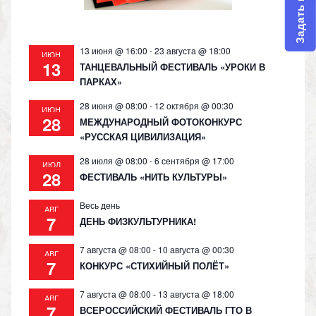
Задать вопрос
ki
13 июня @ 16:00
-
23 августа @ 18:00
ИЮН
13
ТАНЦЕВАЛЬНЫЙ ФЕСТИВАЛЬ «УРОКИ В
ПАРКАХ»
28 июня @ 08:00
-
12 октября @ 00:30
ИЮН
28
МЕЖДУНАРОДНЫЙ ФОТОКОНКУРС
«РУССКАЯ ЦИВИЛИЗАЦИЯ»
28 июля @ 08:00
-
6 сентября @ 17:00
ИЮЛ
28
ФЕСТИВАЛЬ «НИТЬ КУЛЬТУРЫ»
Весь день
АВГ
7
ДЕНЬ ФИЗКУЛЬТУРНИКА!
7 августа @ 08:00
-
10 августа @ 00:30
АВГ
7
КОНКУРС «СТИХИЙНЫЙ ПОЛЁТ»
7 августа @ 08:00
-
13 августа @ 18:00
АВГ
7
ВСЕРОССИЙСКИЙ ФЕСТИВАЛЬ ГТО В