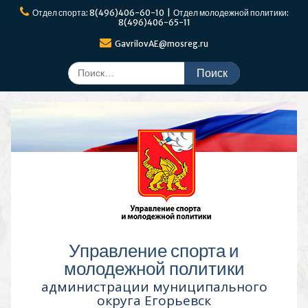
Перейти
Отдел спорта: 8(496)406-60-10 | Отдел молодежной политики:
к
8(496)406-65-11
содержимому
GavrilovAE@mosreg.ru
Поиск
по:
Управление спорта и
молодежной политики
администрации муниципального
округа Егорьевск