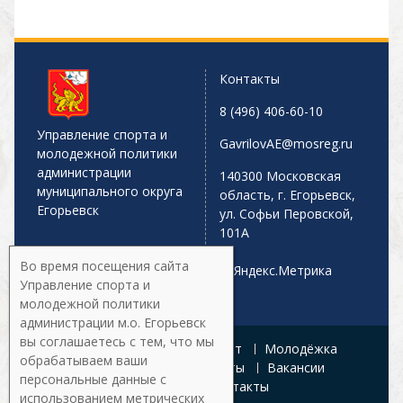
Контакты
8 (496) 406-60-10
Управление спорта и
GavrilovAE@mosreg.ru
молодежной политики
администрации
140300 Московская
муниципального округа
область, г. Егорьевск,
Егорьевск
ул. Софьи Перовской,
101А
Во время посещения сайта
Управление спорта и
молодежной политики
администрации м.о. Егорьевск
вы соглашаетесь с тем, что мы
Главная
Афиша
Спорт
Молодёжка
обрабатываем ваши
Управление
Документы
Вакансии
персональные данные с
Галерея
Контакты
использованием метрических