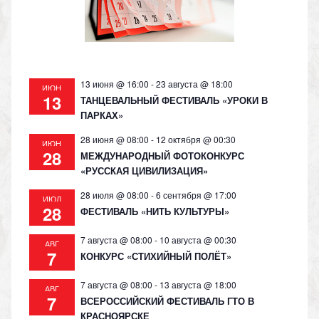
ni
ki
13 июня @ 16:00
-
23 августа @ 18:00
ИЮН
13
ТАНЦЕВАЛЬНЫЙ ФЕСТИВАЛЬ «УРОКИ В
ПАРКАХ»
28 июня @ 08:00
-
12 октября @ 00:30
ИЮН
28
МЕЖДУНАРОДНЫЙ ФОТОКОНКУРС
«РУССКАЯ ЦИВИЛИЗАЦИЯ»
28 июля @ 08:00
-
6 сентября @ 17:00
ИЮЛ
28
ФЕСТИВАЛЬ «НИТЬ КУЛЬТУРЫ»
7 августа @ 08:00
-
10 августа @ 00:30
АВГ
7
КОНКУРС «СТИХИЙНЫЙ ПОЛЁТ»
7 августа @ 08:00
-
13 августа @ 18:00
АВГ
7
ВСЕРОССИЙСКИЙ ФЕСТИВАЛЬ ГТО В
КРАСНОЯРСКЕ