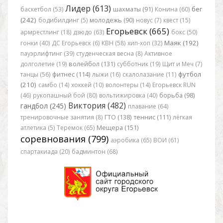
Лидер (613)
бег
баскетбол (53)
шахматы (91)
Конина (60)
(242)
бодибилдинг (5)
молодежь (90)
новус (7)
квест (15)
Егорьевск (665)
армрестлинг (18)
дзюдо (63)
бокс (50)
Маяк (192)
гонки (40)
ДС Егорьевск (6)
КВН (58)
хип-хоп (32)
пауэрлифтинг (39)
студенческая весна (8)
Активное
долголетие (19)
волейбол (131)
субботник (19)
Щит и Меч (7)
футбол
танцы (56)
фитнес (114)
лыжи (16)
скалолазание (11)
(210)
самбо (14)
хоккей (10)
волонтеры (14)
Егорьевск RUN
(46)
рукопашный бой (80)
вольтижировка (40)
борьба (98)
Виктория (482)
гандбол (245)
плавание (64)
тренировочные занятия (8)
ГТО (138)
теннис (111)
лёгкая
атлетика (5)
Теремок (65)
Мещера (151)
соревнования (799)
аэробика (65)
ВОИ (61)
спартакиада (20)
бадминтон (68)