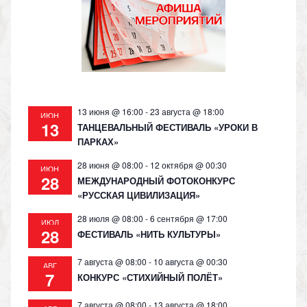
as
m
p
n
s
p
k
ni
ki
13 июня @ 16:00
-
23 августа @ 18:00
ИЮН
13
ТАНЦЕВАЛЬНЫЙ ФЕСТИВАЛЬ «УРОКИ В
ПАРКАХ»
28 июня @ 08:00
-
12 октября @ 00:30
ИЮН
28
МЕЖДУНАРОДНЫЙ ФОТОКОНКУРС
«РУССКАЯ ЦИВИЛИЗАЦИЯ»
28 июля @ 08:00
-
6 сентября @ 17:00
ИЮЛ
28
ФЕСТИВАЛЬ «НИТЬ КУЛЬТУРЫ»
7 августа @ 08:00
-
10 августа @ 00:30
АВГ
7
КОНКУРС «СТИХИЙНЫЙ ПОЛЁТ»
7 августа @ 08:00
-
13 августа @ 18:00