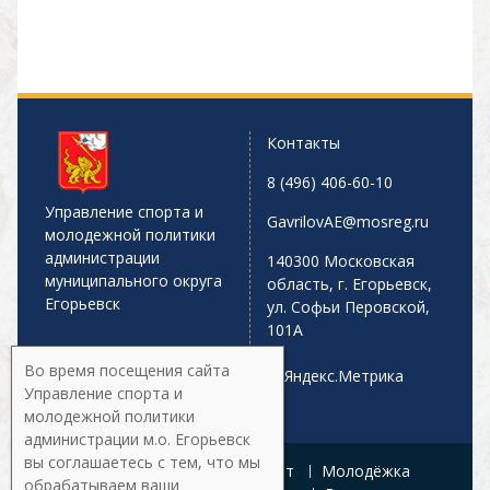
Контакты
8 (496) 406-60-10
Управление спорта и
GavrilovAE@mosreg.ru
молодежной политики
администрации
140300 Московская
муниципального округа
область, г. Егорьевск,
Егорьевск
ул. Софьи Перовской,
101А
Во время посещения сайта
Управление спорта и
молодежной политики
администрации м.о. Егорьевск
вы соглашаетесь с тем, что мы
Главная
Афиша
Спорт
Молодёжка
обрабатываем ваши