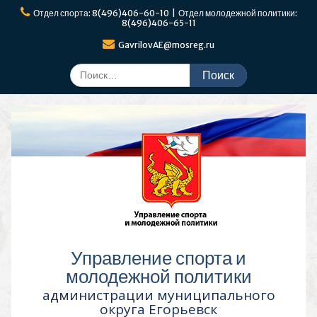
Перейти
Отдел спорта: 8(496)406-60-10 | Отдел молодежной политики:
к
8(496)406-65-11
содержимому
GavrilovAE@mosreg.ru
Поиск
по:
Управление спорта и
молодежной политики
администрации муниципального
округа Егорьевск