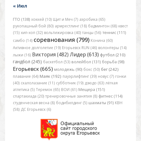
« Июл
ГТО (138)
хоккей (10)
Щит и Меч (7)
аэробика (65)
рукопашный бой (80)
армрестлинг (18)
бадминтон (68)
квест
(15)
хип-хоп (32)
вольтижировка (40)
танцы (56)
теннис (111)
соревнования (799)
самбо (14)
Конина (60)
Активное долголетие (19)
Егорьевск RUN (46)
волонтеры (14)
Виктория (482)
Лидер (613)
футбол (210)
лыжи (16)
гандбол (245)
баскетбол (53)
волейбол (131)
борьба (98)
Егорьевск (665)
бег (242)
молодежь (90)
бокс (50)
Маяк (192)
плавание (64)
пауэрлифтинг (39)
новус (7)
гонки
(40)
скалолазание (11)
субботник (19)
дзюдо (63)
лёгкая
атлетика (5)
Теремок (65)
ВОИ (61)
Мещера (151)
спартакиада (20)
тренировочные занятия (8)
фитнес (114)
студенческая весна (8)
бодибилдинг (5)
шахматы (91)
КВН
(58)
ДС Егорьевск (6)