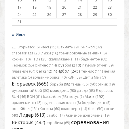
10
11
12
13
14
15
16
17
18
19
20
21
22
23
24
25
26
27
28
29
30
31
« Июл
ДС Егорьевск (6)
квест (15)
шахматы (91)
хип-хоп (32)
спартакиада (20)
лыжи (16)
тренировочные занятия (8)
хоккей (10)
ГТО (138)
скалолазание (11)
бадминтон (68)
футбол (210)
Теремок (65)
фитнес (114)
пауэрлифтинг (39)
гандбол (245)
бег (242)
плавание (64)
теннис (111)
лёгкая
атлетика (5)
вольтижировка (40)
КВН (58)
Щит и Меч (7)
Егорьевск (665)
борьба (98)
танцы (56)
субботник (19)
рукопашный бой (80)
молодежь (90)
дзюдо (63)
Егорьевск
Маяк (192)
RUN (46)
ВОИ (61)
баскетбол (53)
новус (7)
армрестлинг (18)
студенческая весна (8)
бодибилдинг (5)
волейбол (131)
Конина (60)
волонтеры (14)
бокс (50)
гонки
Лидер (613)
(40)
самбо (14)
Активное долголетие (19)
соревнования
Виктория (482)
аэробика (65)