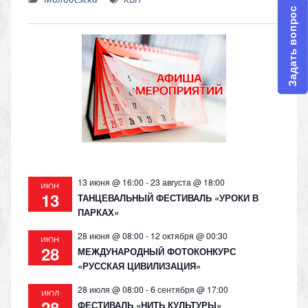
n
e
at
p
Задать вопрос
o
gr
s
y
kl
a
A
Li
as
m
p
n
s
p
k
ni
ki
13 июня @ 16:00
-
23 августа @ 18:00
ИЮН
13
ТАНЦЕВАЛЬНЫЙ ФЕСТИВАЛЬ «УРОКИ В
ПАРКАХ»
28 июня @ 08:00
-
12 октября @ 00:30
ИЮН
28
МЕЖДУНАРОДНЫЙ ФОТОКОНКУРС
«РУССКАЯ ЦИВИЛИЗАЦИЯ»
28 июля @ 08:00
-
6 сентября @ 17:00
ИЮЛ
28
ФЕСТИВАЛЬ «НИТЬ КУЛЬТУРЫ»