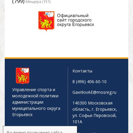
(799)
Мещера (151)
Контакты
8 (496) 406-60-10
Управление спорта и
GavrilovAE@mosreg.ru
молодежной политики
администрации
140300 Московская
муниципального округа
область, г. Егорьевск,
Егорьевск
ул. Софьи Перовской,
101А
Во время посещения сайта