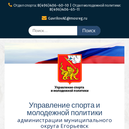
Перейти
Отдел спорта: 8(496)406-60-10 | Отдел молодежной политики:
к
8(496)406-65-11
содержимому
GavrilovAE@mosreg.ru
Поиск
по:
Управление спорта и
молодежной политики
администрации муниципального
округа Егорьевск