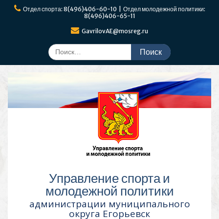
Перейти
Отдел спорта: 8(496)406-60-10 | Отдел молодежной политики:
к
8(496)406-65-11
содержимому
GavrilovAE@mosreg.ru
Поиск
по:
Управление спорта и
молодежной политики
администрации муниципального
округа Егорьевск