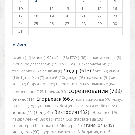
3
4
5
6
7
8
9
10
11
12
13
14
15
16
17
18
19
20
21
22
23
24
25
26
27
28
29
30
31
« Июл
Маяк (192)
самбо (14)
КВН (58)
ГТО (138)
лёгкая атлетика (5)
Активное долголетие (19)
Конина (60)
скалолазание (11)
Лидер (613)
тренировочные занятия (8)
бокс (50)
лыжи
(16)
Щит и Меч (7)
хоккей (10)
дзюдо (63)
шахматы (91)
хип-
хоп (32)
бадминтон (68)
Егорьевск RUN (46)
плавание (64)
соревнования (799)
армрестлинг (18)
Теремок (65)
Егорьевск (665)
фитнес (114)
вольтижировка (40)
новус
(7)
квест (15)
рукопашный бой (80)
ВОИ (61)
аэробика (65)
Виктория (482)
бег (242)
теннис (111)
субботник (19)
пауэрлифтинг (39)
баскетбол (53)
спартакиада (20)
гандбол (245)
волонтеры (14)
гонки (40)
Мещера (151)
молодежь (90)
студенческая весна (8)
бодибилдинг (5)