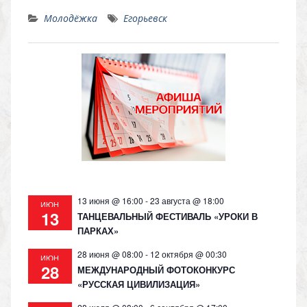
K
d
el
h
o
Молодёжка
Егорьевск
n
e
at
p
o
gr
s
y
kl
a
A
Li
as
m
p
n
s
p
k
ni
ki
13 июня @ 16:00
-
23 августа @ 18:00
ИЮН
13
ТАНЦЕВАЛЬНЫЙ ФЕСТИВАЛЬ «УРОКИ В
ПАРКАХ»
28 июня @ 08:00
-
12 октября @ 00:30
ИЮН
28
МЕЖДУНАРОДНЫЙ ФОТОКОНКУРС
«РУССКАЯ ЦИВИЛИЗАЦИЯ»