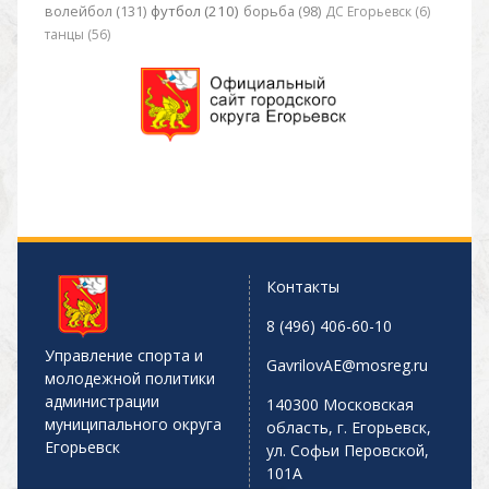
футбол (210)
волейбол (131)
борьба (98)
ДС Егорьевск (6)
танцы (56)
Контакты
8 (496) 406-60-10
Управление спорта и
GavrilovAE@mosreg.ru
молодежной политики
администрации
140300 Московская
муниципального округа
область, г. Егорьевск,
Егорьевск
ул. Софьи Перовской,
101А