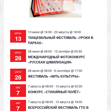
s
p
k
ni
ki
13 июня @ 16:00
-
23 августа @ 18:00
ИЮН
13
ТАНЦЕВАЛЬНЫЙ ФЕСТИВАЛЬ «УРОКИ В
ПАРКАХ»
28 июня @ 08:00
-
12 октября @ 00:30
ИЮН
28
МЕЖДУНАРОДНЫЙ ФОТОКОНКУРС
«РУССКАЯ ЦИВИЛИЗАЦИЯ»
28 июля @ 08:00
-
6 сентября @ 17:00
ИЮЛ
28
ФЕСТИВАЛЬ «НИТЬ КУЛЬТУРЫ»
7 августа @ 08:00
-
10 августа @ 00:30
АВГ
7
КОНКУРС «СТИХИЙНЫЙ ПОЛЁТ»
7 августа @ 08:00
-
13 августа @ 18:00
АВГ
7
ВСЕРОССИЙСКИЙ ФЕСТИВАЛЬ ГТО В