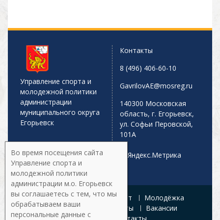
Контакты
8 (496) 406-60-10
Управление спорта и
GavrilovAE@mosreg.ru
молодежной политики
администрации
140300 Московская
муниципального округа
область, г. Егорьевск,
Егорьевск
ул. Софьи Перовской,
101А
Во время посещения сайта
Управление спорта и
молодежной политики
администрации м.о. Егорьевск
вы соглашаетесь с тем, что мы
Главная
Афиша
Спорт
Молодёжка
обрабатываем ваши
Управление
Документы
Вакансии
персональные данные с
Галерея
Контакты