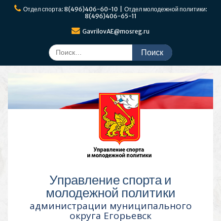
Перейти
Отдел спорта: 8(496)406-60-10 | Отдел молодежной политики:
к
8(496)406-65-11
содержимому
GavrilovAE@mosreg.ru
Поиск
по:
Управление спорта и
молодежной политики
администрации муниципального
округа Егорьевск