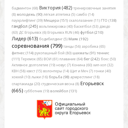
Виктория (482)
бадминтон (68)
тренировочные занятия
(8)
молодежь (90)
лёгкая атлетика (5)
самбо (14)
пауэрлифтинг (39)
Мещера (151)
скалолазание (11)
ГТО (138)
гандбол (245)
вольтижировка (40)
баскетбол (53)
дзюдо
футбол (210)
(63)
ДС Егорьевск (6)
Егорьевск RUN (46)
Лидер (613)
Маяк (192)
бодибилдинг (5)
соревнования (799)
танцы (56)
аэробика (65)
фитнес (114)
рукопашный бой (80)
шахматы (91)
теннис
бег (242)
(111)
Теремок (65)
ВОИ (61)
плавание (64)
бокс (50)
Активное долголетие (19)
новус (7)
Конина (60)
хип-хоп (32)
КВН (58)
квест (15)
волонтеры (14)
Щит и Меч (7)
гонки (40)
хоккей (10)
лыжи (16)
борьба (98)
армрестлинг (18)
Егорьевск
спартакиада (20)
студенческая весна (8)
(665)
субботник (19)
волейбол (131)