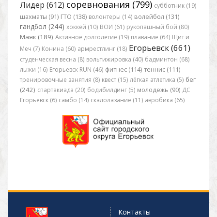
соревнования (799)
Лидер (612)
субботник (19)
шахматы (91)
ГТО (138)
волонтеры (14)
волейбол (131)
гандбол (244)
хоккей (10)
ВОИ (61)
рукопашный бой (80)
Маяк (189)
Активное долголетие (19)
плавание (64)
Щит и
Егорьевск (661)
Меч (7)
Конина (60)
армрестлинг (18)
студенческая весна (8)
вольтижировка (40)
бадминтон (68)
лыжи (16)
Егорьевск RUN (46)
фитнес (114)
теннис (111)
бег
тренировочные занятия (8)
квест (15)
лёгкая атлетика (5)
(242)
спартакиада (20)
бодибилдинг (5)
молодежь (90)
ДС
Егорьевск (6)
самбо (14)
скалолазание (11)
аэробика (65)
Контакты