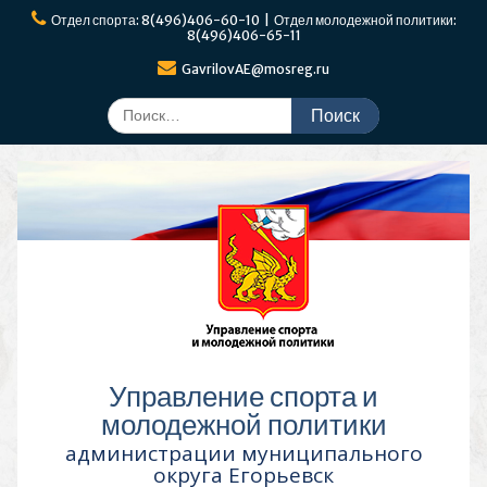
Перейти
Отдел спорта: 8(496)406-60-10 | Отдел молодежной политики:
к
8(496)406-65-11
содержимому
GavrilovAE@mosreg.ru
Поиск
по:
Управление спорта и
молодежной политики
администрации муниципального
округа Егорьевск