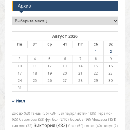
Архив
Архив
Август 2026
Пн
Вт
Ср
Чт
Пт
Сб
Вс
1
2
3
4
5
6
7
8
9
10
11
12
13
14
15
16
17
18
19
20
21
22
23
24
25
26
27
28
29
30
31
« Июл
дзюдо (63)
танцы (56)
КВН (58)
пауэрлифтинг (39)
Теремок
футбол (210)
(65)
баскетбол (53)
борьба (98)
Мещера (151)
Виктория (482)
хип-хоп (32)
бокс (50)
гонки (40)
новус (7)