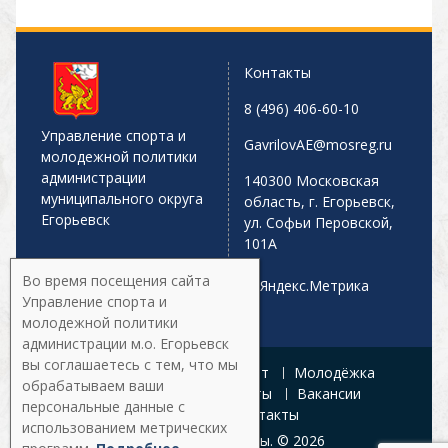
Контакты
8 (496) 406-60-10
Управление спорта и
GavrilovAE@mosreg.ru
молодежной политики
администрации
140300 Московская
муниципального округа
область, г. Егорьевск,
Егорьевск
ул. Софьи Перовской,
101А
Во время посещения сайта
Управление спорта и
молодежной политики
администрации м.о. Егорьевск
вы соглашаетесь с тем, что мы
Главная
Афиша
Спорт
Молодёжка
обрабатываем ваши
Управление
Документы
Вакансии
персональные данные с
Галерея
Контакты
использованием метрических
Все права защищены. © 2026