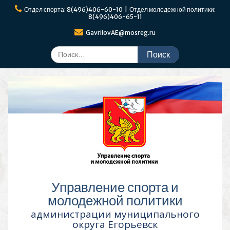
Перейти
Отдел спорта: 8(496)406-60-10 | Отдел молодежной политики:
к
8(496)406-65-11
содержимому
GavrilovAE@mosreg.ru
Поиск
по:
Управление спорта и
молодежной политики
администрации муниципального
округа Егорьевск