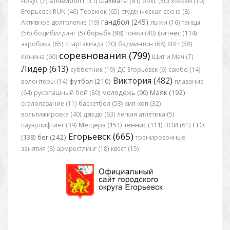
новус (7)
волейбол (131)
шахматы (91)
бокс (50)
хоккей (10)
Егорьевск RUN (46)
Теремок (65)
студенческая весна (8)
гандбол (245)
Активное долголетие (19)
лыжи (16)
танцы
(56)
бодибилдинг (5)
борьба (98)
гонки (40)
фитнес (114)
аэробика (65)
спартакиада (20)
бадминтон (68)
КВН (58)
соревнования (799)
Конина (60)
Щит и Меч (7)
Лидер (613)
субботник (19)
ДС Егорьевск (6)
самбо (14)
Виктория (482)
футбол (210)
волонтеры (14)
плавание
Маяк (192)
(64)
рукопашный бой (80)
молодежь (90)
скалолазание (11)
баскетбол (53)
хип-хоп (32)
вольтижировка (40)
дзюдо (63)
лёгкая атлетика (5)
пауэрлифтинг (39)
Мещера (151)
теннис (111)
ВОИ (61)
ГТО
Егорьевск (665)
бег (242)
(138)
тренировочные
занятия (8)
армрестлинг (18)
квест (15)