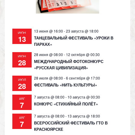
ni
ki
13 июня @ 16:00
-
23 августа @ 18:00
ИЮН
13
ТАНЦЕВАЛЬНЫЙ ФЕСТИВАЛЬ «УРОКИ В
ПАРКАХ»
28 июня @ 08:00
-
12 октября @ 00:30
ИЮН
28
МЕЖДУНАРОДНЫЙ ФОТОКОНКУРС
«РУССКАЯ ЦИВИЛИЗАЦИЯ»
28 июля @ 08:00
-
6 сентября @ 17:00
ИЮЛ
28
ФЕСТИВАЛЬ «НИТЬ КУЛЬТУРЫ»
7 августа @ 08:00
-
10 августа @ 00:30
АВГ
7
КОНКУРС «СТИХИЙНЫЙ ПОЛЁТ»
7 августа @ 08:00
-
13 августа @ 18:00
АВГ
7
ВСЕРОССИЙСКИЙ ФЕСТИВАЛЬ ГТО В
КРАСНОЯРСКЕ