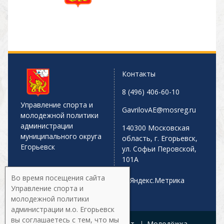
Контакты
8 (496) 406-60-10
Управление спорта и
GavrilovAE@mosreg.ru
молодежной политики
администрации
140300 Московская
муниципального округа
область, г. Егорьевск,
Егорьевск
ул. Софьи Перовской,
101А
Во время посещения сайта
Управление спорта и
молодежной политики
администрации м.о. Егорьевск
вы соглашаетесь с тем, что мы
Главная
Афиша
Спорт
Молодёжка