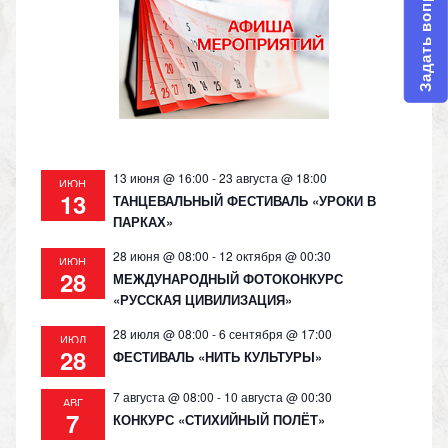
Задать вопрос
as
m
p
n
s
p
k
ni
ki
13 июня @ 16:00
-
23 августа @ 18:00
ИЮН
13
ТАНЦЕВАЛЬНЫЙ ФЕСТИВАЛЬ «УРОКИ В
ПАРКАХ»
28 июня @ 08:00
-
12 октября @ 00:30
ИЮН
28
МЕЖДУНАРОДНЫЙ ФОТОКОНКУРС
«РУССКАЯ ЦИВИЛИЗАЦИЯ»
28 июля @ 08:00
-
6 сентября @ 17:00
ИЮЛ
28
ФЕСТИВАЛЬ «НИТЬ КУЛЬТУРЫ»
7 августа @ 08:00
-
10 августа @ 00:30
АВГ
7
КОНКУРС «СТИХИЙНЫЙ ПОЛЁТ»