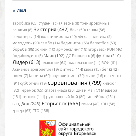
« Июл
аэробика (65)
студенческая весна (8)
тренировочные
Виктория (482)
занятия (8)
бокс (50)
танцы (56)
волонтеры (14)
вольтижировка (40)
лёгкая атлетика (5)
молодежь (90)
самбо (14)
бадминтон (68)
баскетбол (53)
борьба (98)
хоккей (10)
армрестлинг (18)
Егорьевск RUN (46)
Маяк (192)
футбол (210)
бодибилдинг (5)
ДС Егорьевск (6)
Лидер (613)
плавание (64)
скалолазание (11)
ВОИ (61)
бег (242)
Активное долголетие (19)
фитнес (114)
квест (15)
новус (7)
Конина (60)
пауэрлифтинг (39)
лыжи (16)
шахматы
соревнования (799)
(91)
субботник (19)
хип-хоп
(32)
Теремок (65)
спартакиада (20)
Щит и Меч (7)
Мещера
(151)
теннис (111)
рукопашный бой (80)
волейбол (131)
Егорьевск (665)
гандбол (245)
гонки (40)
КВН (58)
дзюдо (63)
ГТО (138)