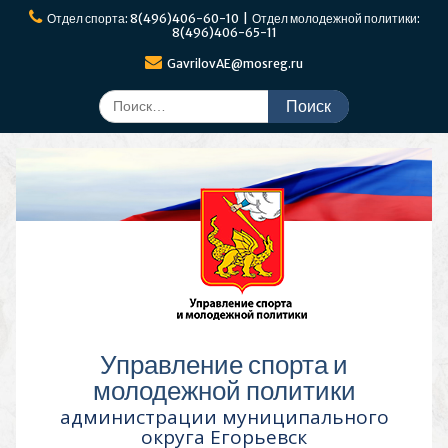
Перейти
Отдел спорта: 8(496)406-60-10 | Отдел молодежной политики:
к
8(496)406-65-11
содержимому
GavrilovAE@mosreg.ru
Поиск
по:
Управление спорта и
молодежной политики
администрации муниципального
округа Егорьевск