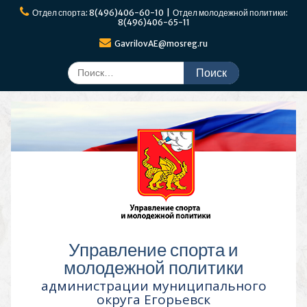
Перейти
Отдел спорта: 8(496)406-60-10 | Отдел молодежной политики:
к
8(496)406-65-11
содержимому
GavrilovAE@mosreg.ru
Поиск
по:
Управление спорта и
молодежной политики
администрации муниципального
округа Егорьевск