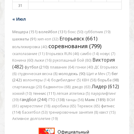
31
« Июл
Мещера (151)
волейбол (131)
бокс (50)
субботник (19)
Егорьевск (661)
шахматы (91)
хип-хоп (32)
соревнования (799)
вольтижировка (40)
скалолазание (11)
Егорьевск RUN (46)
самбо (14)
новус (7)
Виктория
Конина (60)
лыжи (16)
рукопашный бой (80)
(482)
футбол (210)
плавание (64)
гонки (40)
ДС Егорьевск
бег
(6)
студенческая весна (8)
молодежь (90)
Щит и Меч (7)
(242)
волонтеры (14)
бодибилдинг (5)
КВН (58)
борьба (98)
Лидер (612)
спартакиада (20)
бадминтон (68)
дзюдо (63)
хоккей (10)
теннис (111)
лёгкая атлетика (5)
пауэрлифтинг
гандбол (244)
Маяк (189)
(39)
ГТО (138)
танцы (56)
ВОИ
(61)
армрестлинг (18)
аэробика (65)
Теремок (65)
фитнес
(114)
баскетбол (53)
тренировочные занятия (8)
квест (15)
Активное долголетие (19)