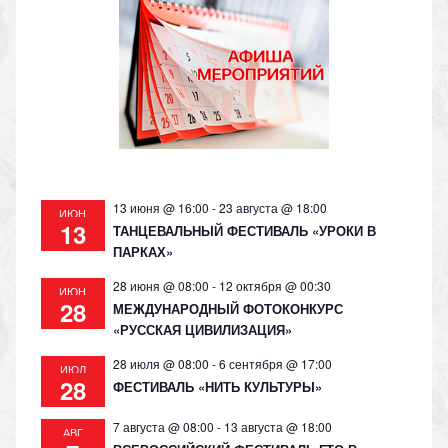
kl
a
A
Li
as
m
p
n
s
p
k
ni
ki
13 июня @ 16:00
-
23 августа @ 18:00
ИЮН
13
ТАНЦЕВАЛЬНЫЙ ФЕСТИВАЛЬ «УРОКИ В
ПАРКАХ»
28 июня @ 08:00
-
12 октября @ 00:30
ИЮН
28
МЕЖДУНАРОДНЫЙ ФОТОКОНКУРС
«РУССКАЯ ЦИВИЛИЗАЦИЯ»
28 июля @ 08:00
-
6 сентября @ 17:00
ИЮЛ
28
ФЕСТИВАЛЬ «НИТЬ КУЛЬТУРЫ»
7 августа @ 08:00
-
13 августа @ 18:00
АВГ