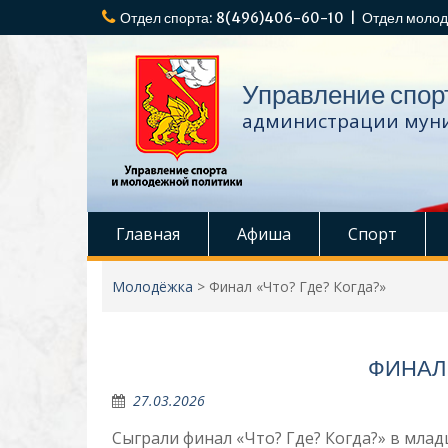
Перейти
Отдел спорта: 8(496)406-60-10 | Отдел молод
к
содержимому
Управление спор
администрации муни
Главная
Афиша
Спорт
Молодёжка
>
Финал «Что? Где? Когда?»
ФИНАЛ 
27.03.2026
Сыграли финал «Что? Где? Когда?» в мла