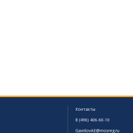
Контакты
8 (496) 406-60-10
GavrilovAE@mosreg.ru