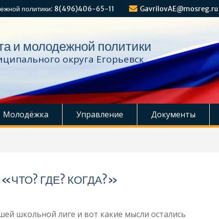
ежной политики: 8(496)406-65-11
GavrilovAE@mosreg.ru
та и молодежной политики
ципального округа Егорьевск
Молодёжка
Управление
Документы
«ЧТО? ГДЕ? КОГДА?»
дшей школьной лиге и вот какие мысли остались