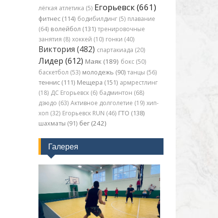
Егорьевск (661)
лёгкая атлетика (5)
фитнес (114)
бодибилдинг (5)
плавание
(64)
волейбол (131)
тренировочные
занятия (8)
хоккей (10)
гонки (40)
Виктория (482)
спартакиада (20)
Лидер (612)
Маяк (189)
бокс (50)
баскетбол (53)
молодежь (90)
танцы (56)
теннис (111)
Мещера (151)
армрестлинг
(18)
ДС Егорьевск (6)
бадминтон (68)
дзюдо (63)
Активное долголетие (19)
хип-
хоп (32)
Егорьевск RUN (46)
ГТО (138)
бег (242)
шахматы (91)
Галерея