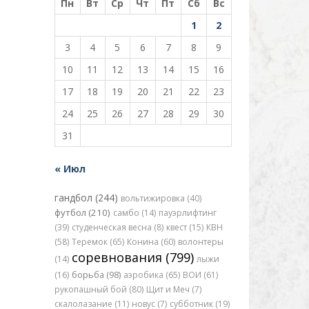
Пн
Вт
Ср
Чт
Пт
Сб
Вс
1
2
3
4
5
6
7
8
9
10
11
12
13
14
15
16
17
18
19
20
21
22
23
24
25
26
27
28
29
30
31
« Июл
гандбол (244)
вольтижировка (40)
футбол (210)
самбо (14)
пауэрлифтинг
(39)
студенческая весна (8)
квест (15)
КВН
(58)
Теремок (65)
Конина (60)
волонтеры
соревнования (799)
(14)
лыжи
(16)
борьба (98)
аэробика (65)
ВОИ (61)
рукопашный бой (80)
Щит и Меч (7)
скалолазание (11)
новус (7)
субботник (19)