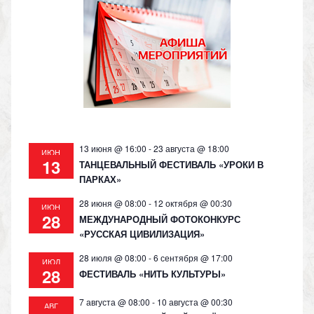
kl
a
A
Li
as
m
p
n
s
p
k
ni
ki
13 июня @ 16:00
-
23 августа @ 18:00
ИЮН
13
ТАНЦЕВАЛЬНЫЙ ФЕСТИВАЛЬ «УРОКИ В
ПАРКАХ»
28 июня @ 08:00
-
12 октября @ 00:30
ИЮН
28
МЕЖДУНАРОДНЫЙ ФОТОКОНКУРС
«РУССКАЯ ЦИВИЛИЗАЦИЯ»
28 июля @ 08:00
-
6 сентября @ 17:00
ИЮЛ
28
ФЕСТИВАЛЬ «НИТЬ КУЛЬТУРЫ»
7 августа @ 08:00
-
10 августа @ 00:30
АВГ