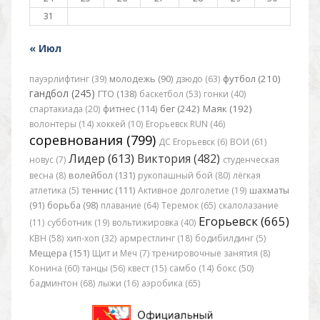
31
« Июл
футбол (210)
пауэрлифтинг (39)
молодежь (90)
дзюдо (63)
гандбол (245)
ГТО (138)
баскетбол (53)
гонки (40)
бег (242)
Маяк (192)
спартакиада (20)
фитнес (114)
волонтеры (14)
хоккей (10)
Егорьевск RUN (46)
соревнования (799)
ДС Егорьевск (6)
ВОИ (61)
Лидер (613)
Виктория (482)
новус (7)
студенческая
весна (8)
волейбол (131)
рукопашный бой (80)
лёгкая
атлетика (5)
теннис (111)
Активное долголетие (19)
шахматы
(91)
борьба (98)
плавание (64)
Теремок (65)
скалолазание
Егорьевск (665)
(11)
субботник (19)
вольтижировка (40)
КВН (58)
хип-хоп (32)
армрестлинг (18)
бодибилдинг (5)
Мещера (151)
Щит и Меч (7)
тренировочные занятия (8)
Конина (60)
танцы (56)
квест (15)
самбо (14)
бокс (50)
бадминтон (68)
лыжи (16)
аэробика (65)