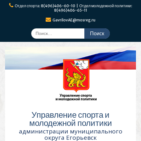
Перейти
Отдел спорта: 8(496)406-60-10 | Отдел молодежной политики:
к
8(496)406-65-11
содержимому
GavrilovAE@mosreg.ru
Поиск
по:
Управление спорта и
молодежной политики
администрации муниципального
округа Егорьевск