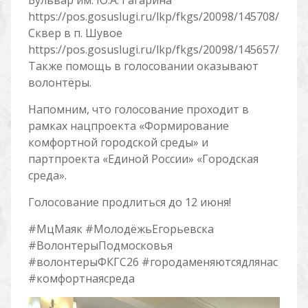
Бульвар им. Ю.А. Гагарина
https://pos.gosuslugi.ru/lkp/fkgs/20098/145708/
Сквер в п. Шувое
https://pos.gosuslugi.ru/lkp/fkgs/20098/145657/
Также помощь в голосовании оказывают
волонтёры.
Напомним, что голосование проходит в
рамках нацпроекта «Формирование
комфортной городской среды» и
партпроекта «Единой России» «Городская
среда».
Голосование продлиться до 12 июня!
#МцМаяк #МолодёжьЕгорьевска
#ВолонтерыПодмосковья
#волонтерыФКГС26 #городаменяютсядлянас
#комфортнаясреда