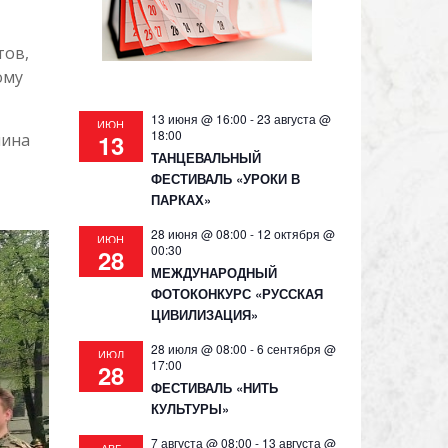
тов,
ому
13 июня @ 16:00
-
23 августа @
ИЮН
18:00
13
нина
ТАНЦЕВАЛЬНЫЙ
ФЕСТИВАЛЬ «УРОКИ В
ПАРКАХ»
28 июня @ 08:00
-
12 октября @
ИЮН
00:30
28
МЕЖДУНАРОДНЫЙ
ФОТОКОНКУРС «РУССКАЯ
ЦИВИЛИЗАЦИЯ»
28 июля @ 08:00
-
6 сентября @
ИЮЛ
17:00
28
ФЕСТИВАЛЬ «НИТЬ
КУЛЬТУРЫ»
7 августа @ 08:00
-
13 августа @