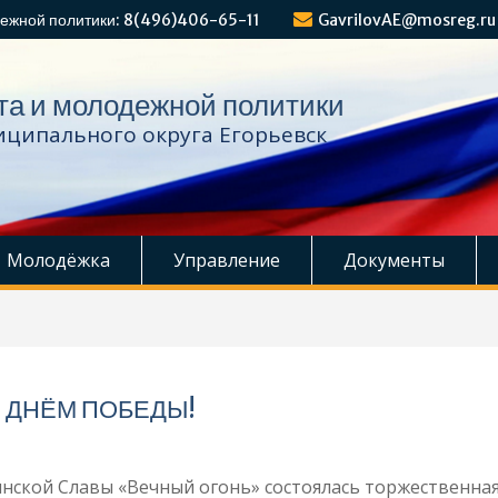
ежной политики: 8(496)406-65-11
GavrilovAE@mosreg.ru
та и молодежной политики
ципального округа Егорьевск
Молодёжка
Управление
Документы
 ДНЁМ ПОБЕДЫ!
нской Славы «Вечный огонь» состоялась торжественна