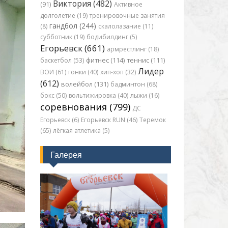
Виктория (482)
(91)
Активное
долголетие (19)
тренировочные занятия
гандбол (244)
(8)
скалолазание (11)
субботник (19)
бодибилдинг (5)
Егорьевск (661)
армрестлинг (18)
баскетбол (53)
фитнес (114)
теннис (111)
Лидер
ВОИ (61)
гонки (40)
хип-хоп (32)
(612)
волейбол (131)
бадминтон (68)
бокс (50)
вольтижировка (40)
лыжи (16)
соревнования (799)
ДС
Егорьевск (6)
Егорьевск RUN (46)
Теремок
(65)
лёгкая атлетика (5)
Галерея