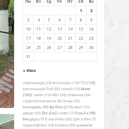
Пн
Вт
Ср
Чт
Пт
Сб
Вс
1
2
3
4
5
6
7
8
9
10
11
12
13
14
15
16
17
18
19
20
21
22
23
24
25
26
27
28
29
30
31
« Июл
спартакиада (20)
волонтеры (14)
ГТО (138)
Маяк
рукопашный бой (80)
хоккей (10)
(189)
самбо (14)
КВН (58)
плавание (64)
студенческая весна (8)
танцы (56)
футбол (210)
молодежь (90)
квест (15)
бег (242)
дзюдо (63)
новус (7)
борьба (98)
Мещера (151)
аэробика (65)
Щит и Меч (7)
пауэрлифтинг (39)
Конина (60)
шахматы