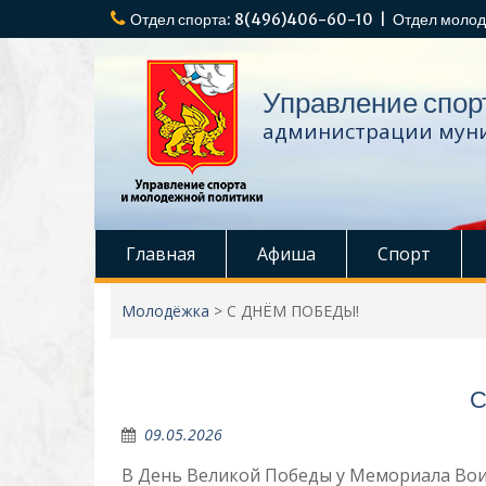
Перейти
Отдел спорта: 8(496)406-60-10 | Отдел молод
к
содержимому
Управление спор
администрации муни
Главная
Афиша
Спорт
Молодёжка
>
С ДНЁМ ПОБЕДЫ!
С
09.05.2026
В День Великой Победы у Мемориала Вои