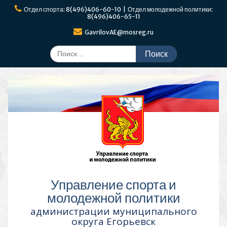
Перейти
Отдел спорта: 8(496)406-60-10 | Отдел молодежной политики:
к
8(496)406-65-11
содержимому
GavrilovAE@mosreg.ru
Поиск
по:
Управление спорта и
молодежной политики
администрации муниципального
округа Егорьевск