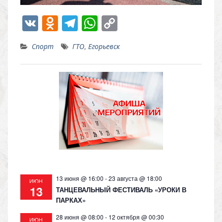
V
O
T
W
C
K
d
el
h
o
Спорт
ГТО
,
Егорьевск
n
e
at
p
o
gr
s
y
kl
a
A
Li
as
m
p
n
s
p
k
ni
ki
13 июня @ 16:00
-
23 августа @ 18:00
ИЮН
13
ТАНЦЕВАЛЬНЫЙ ФЕСТИВАЛЬ «УРОКИ В
ПАРКАХ»
28 июня @ 08:00
-
12 октября @ 00:30
ИЮН