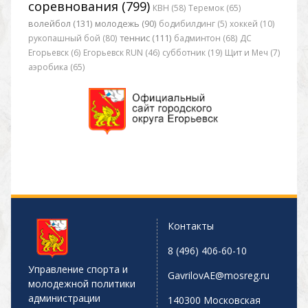
соревнования (799)
КВН (58)
Теремок (65)
волейбол (131)
молодежь (90)
бодибилдинг (5)
хоккей (10)
рукопашный бой (80)
теннис (111)
бадминтон (68)
ДС
Егорьевск (6)
Егорьевск RUN (46)
субботник (19)
Щит и Меч (7)
аэробика (65)
Контакты
8 (496) 406-60-10
Управление спорта и
GavrilovAE@mosreg.ru
молодежной политики
администрации
140300 Московская