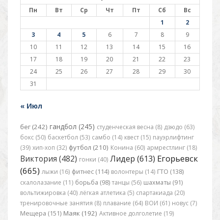
Пн
Вт
Ср
Чт
Пт
Сб
Вс
1
2
3
4
5
6
7
8
9
10
11
12
13
14
15
16
17
18
19
20
21
22
23
24
25
26
27
28
29
30
31
« Июл
гандбол (245)
бег (242)
студенческая весна (8)
дзюдо (63)
бокс (50)
баскетбол (53)
самбо (14)
квест (15)
пауэрлифтинг
футбол (210)
(39)
хип-хоп (32)
Конина (60)
армрестлинг (18)
Егорьевск
Виктория (482)
Лидер (613)
гонки (40)
(665)
лыжи (16)
фитнес (114)
волонтеры (14)
ГТО (138)
скалолазание (11)
борьба (98)
танцы (56)
шахматы (91)
вольтижировка (40)
лёгкая атлетика (5)
спартакиада (20)
тренировочные занятия (8)
плавание (64)
ВОИ (61)
новус (7)
Маяк (192)
Мещера (151)
Активное долголетие (19)