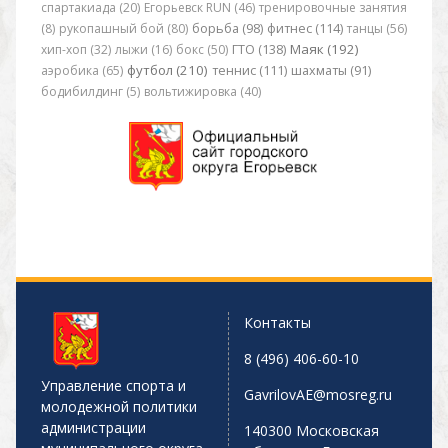
спартакиада (20)
Егорьевск RUN (46)
тренировочные занятия
(8)
рукопашный бой (80)
борьба (98)
фитнес (114)
танцы (56)
Маяк (192)
хип-хоп (32)
лыжи (16)
бокс (50)
ГТО (138)
футбол (210)
аэробика (65)
теннис (111)
шахматы (91)
бодибилдинг (5)
вольтижировка (40)
Контакты
8 (496) 406-60-10
Управление спорта и
GavrilovAE@mosreg.ru
молодежной политики
администрации
140300 Московская