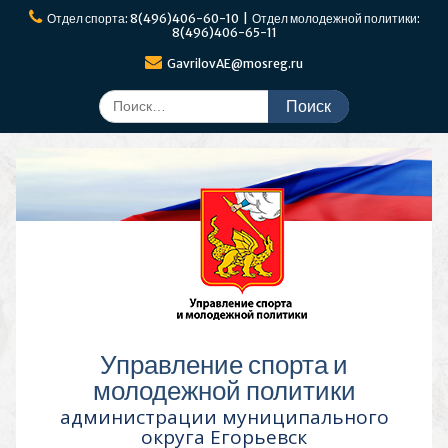
Перейти
Отдел спорта: 8(496)406-60-10 | Отдел молодежной политики:
к
8(496)406-65-11
содержимому
GavrilovAE@mosreg.ru
Поиск
по:
Управление спорта и
молодежной политики
администрации муниципального
округа Егорьевск