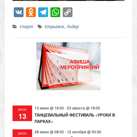
V
O
T
W
C
K
d
el
h
o
Спорт
Егорьевск
,
Лидер
n
e
at
p
o
gr
s
y
kl
a
A
Li
as
m
p
n
s
p
k
ni
ki
13 июня @ 16:00
-
23 августа @ 18:00
ИЮН
13
ТАНЦЕВАЛЬНЫЙ ФЕСТИВАЛЬ «УРОКИ В
ПАРКАХ»
28 июня @ 08:00
-
12 октября @ 00:30
ИЮН