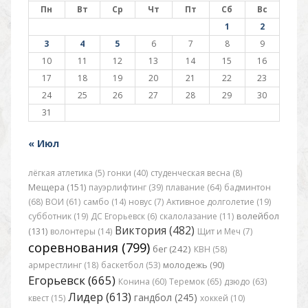
Пн
Вт
Ср
Чт
Пт
Сб
Вс
1
2
3
4
5
6
7
8
9
10
11
12
13
14
15
16
17
18
19
20
21
22
23
24
25
26
27
28
29
30
31
« Июл
лёгкая атлетика (5)
гонки (40)
студенческая весна (8)
Мещера (151)
пауэрлифтинг (39)
плавание (64)
бадминтон
(68)
ВОИ (61)
самбо (14)
новус (7)
Активное долголетие (19)
субботник (19)
ДС Егорьевск (6)
скалолазание (11)
волейбол
Виктория (482)
(131)
волонтеры (14)
Щит и Меч (7)
соревнования (799)
бег (242)
КВН (58)
армрестлинг (18)
баскетбол (53)
молодежь (90)
Егорьевск (665)
Конина (60)
Теремок (65)
дзюдо (63)
Лидер (613)
гандбол (245)
квест (15)
хоккей (10)