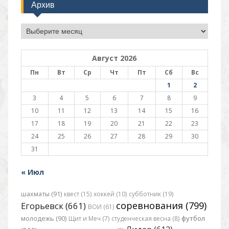
Архив
Архив
Август 2026
Пн
Вт
Ср
Чт
Пт
Сб
Вс
1
2
3
4
5
6
7
8
9
10
11
12
13
14
15
16
17
18
19
20
21
22
23
24
25
26
27
28
29
30
31
« Июл
шахматы (91)
квест (15)
хоккей (10)
субботник (19)
соревнования (799)
Егорьевск (661)
ВОИ (61)
футбол
молодежь (90)
Щит и Меч (7)
студенческая весна (8)