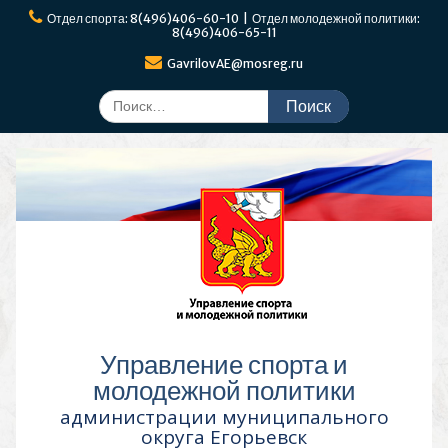
Перейти
Отдел спорта: 8(496)406-60-10 | Отдел молодежной политики:
к
8(496)406-65-11
содержимому
GavrilovAE@mosreg.ru
Поиск
по:
Управление спорта и
молодежной политики
администрации муниципального
округа Егорьевск