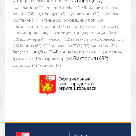
Лидер (612)
(210)
тренировочные занятия (8)
Маяк (189)
скалолазание (11)
дзюдо (63)
бадминтон (68)
борьба (98)
бодибилдинг (5)
пауэрлифтинг (39)
аэробика
(65)
теннис (111)
танцы (56)
рукопашный бой (80)
армрестлинг (18)
фитнес (114)
новус (7)
лёгкая атлетика (5)
вольтижировка (40)
Теремок (65)
КВН (58)
гонки (40)
бокс
(50)
волонтеры (14)
хип-хоп (32)
плавание (64)
Егорьевск RUN
(46)
Конина (60)
ДС Егорьевск (6)
ГТО (138)
баскетбол (53)
гандбол (244)
бег (242)
Мещера (151)
лыжи (16)
Активное
Виктория (482)
долголетие (19)
спартакиада (20)
волейбол (131)
самбо (14)
Контакты