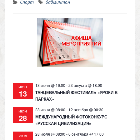
Спорт
бадминтон
n
e
at
p
o
gr
s
y
kl
a
A
Li
as
m
p
n
s
p
k
ni
ki
13 июня @ 16:00
-
23 августа @ 18:00
ИЮН
13
ТАНЦЕВАЛЬНЫЙ ФЕСТИВАЛЬ «УРОКИ В
ПАРКАХ»
28 июня @ 08:00
-
12 октября @ 00:30
ИЮН
28
МЕЖДУНАРОДНЫЙ ФОТОКОНКУРС
«РУССКАЯ ЦИВИЛИЗАЦИЯ»
28 июля @ 08:00
-
6 сентября @ 17:00
ИЮЛ