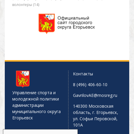
волонтеры (14)
Контакты
8 (496) 406-60-10
Управление спорта и
GavrilovAE@mosreg.ru
молодежной политики
администрации
140300 Московская
муниципального округа
область, г. Егорьевск,
Егорьевск
ул. Софьи Перовской,
101А