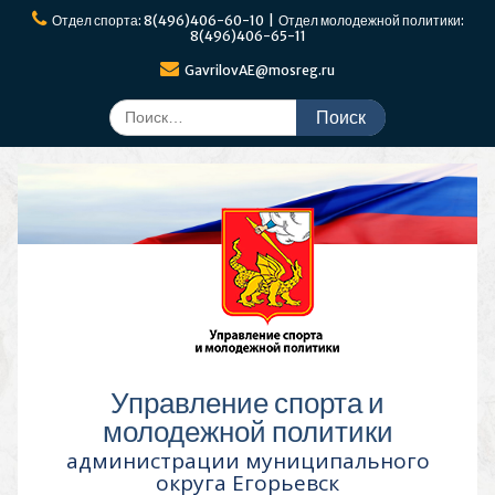
Перейти
Отдел спорта: 8(496)406-60-10 | Отдел молодежной политики:
к
8(496)406-65-11
содержимому
GavrilovAE@mosreg.ru
Поиск
по:
Управление спорта и
молодежной политики
администрации муниципального
округа Егорьевск