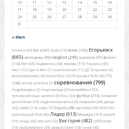
10
11
12
13
14
15
16
17
18
19
20
21
22
23
24
25
26
27
28
29
30
31
« Июл
Егорьевск
бег (242)
Маяк (192)
Конина (60)
лыжи (16)
(665)
гандбол (245)
молодежь (90)
шахматы (91)
фитнес
(114)
КВН (58)
бадминтон (68)
теннис (111)
Теремок (65)
квест (15)
Щит и Меч (7)
скалолазание (11)
ДС Егорьевск (6)
вольтижировка (40)
баскетбол (53)
Егорьевск RUN (46)
ГТО
соревнования (799)
(138)
лёгкая атлетика (5)
бодибилдинг (5)
спартакиада (20)
волейбол (131)
футбол (210)
тренировочные занятия (8)
бокс (50)
Активное
долголетие (19)
студенческая весна (8)
плавание (64)
дзюдо
(63)
самбо (14)
новус (7)
борьба (98)
аэробика (65)
ВОИ (61)
Лидер (613)
рукопашный бой (80)
Мещера (151)
хоккей
Виктория (482)
(10)
танцы (56)
хип-хоп (32)
субботник
(19)
пауэрлифтинг (39)
армрестлинг (18)
гонки (40)