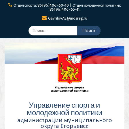
Перейти
Отдел спорта: 8(496)406-60-10 | Отдел молодежной политики:
к
8(496)406-65-11
содержимому
GavrilovAE@mosreg.ru
Поиск
по:
Управление спорта и
молодежной политики
администрации муниципального
округа Егорьевск