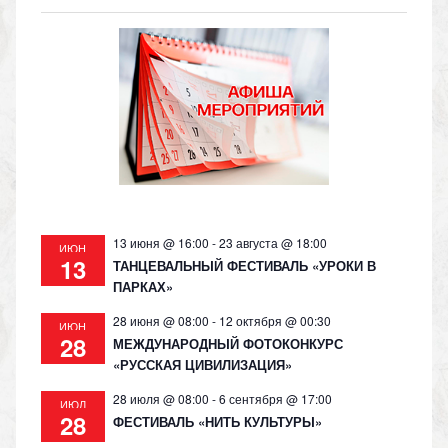
o
gr
s
y
kl
a
A
Li
as
m
p
n
s
p
k
ni
ki
13 июня @ 16:00
-
23 августа @ 18:00
ИЮН
13
ТАНЦЕВАЛЬНЫЙ ФЕСТИВАЛЬ «УРОКИ В
ПАРКАХ»
28 июня @ 08:00
-
12 октября @ 00:30
ИЮН
28
МЕЖДУНАРОДНЫЙ ФОТОКОНКУРС
«РУССКАЯ ЦИВИЛИЗАЦИЯ»
28 июля @ 08:00
-
6 сентября @ 17:00
ИЮЛ
28
ФЕСТИВАЛЬ «НИТЬ КУЛЬТУРЫ»