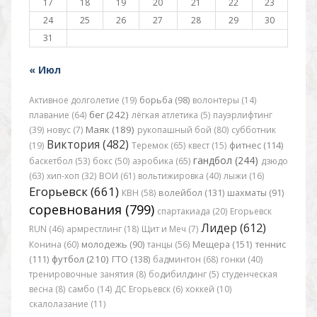
17
18
19
20
21
22
23
24
25
26
27
28
29
30
31
« Июл
Активное долголетие (19)
борьба (98)
волонтеры (14)
бег (242)
плавание (64)
лёгкая атлетика (5)
пауэрлифтинг
Маяк (189)
(39)
новус (7)
рукопашный бой (80)
субботник
Виктория (482)
(19)
Теремок (65)
квест (15)
фитнес (114)
гандбол (244)
баскетбол (53)
бокс (50)
аэробика (65)
дзюдо
(63)
хип-хоп (32)
ВОИ (61)
вольтижировка (40)
лыжи (16)
Егорьевск (661)
КВН (58)
волейбол (131)
шахматы (91)
соревнования (799)
спартакиада (20)
Егорьевск
Лидер (612)
RUN (46)
армрестлинг (18)
Щит и Меч (7)
Конина (60)
молодежь (90)
танцы (56)
Мещера (151)
теннис
футбол (210)
(111)
ГТО (138)
бадминтон (68)
гонки (40)
тренировочные занятия (8)
бодибилдинг (5)
студенческая
весна (8)
самбо (14)
ДС Егорьевск (6)
хоккей (10)
скалолазание (11)