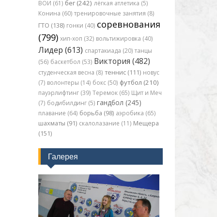
бег (242)
ВОИ (61)
лёгкая атлетика (5)
Конина (60)
тренировочные занятия (8)
соревнования
ГТО (138)
гонки (40)
(799)
хип-хоп (32)
вольтижировка (40)
Лидер (613)
спартакиада (20)
танцы
Виктория (482)
(56)
баскетбол (53)
студенческая весна (8)
теннис (111)
новус
футбол (210)
(7)
волонтеры (14)
бокс (50)
пауэрлифтинг (39)
Теремок (65)
Щит и Меч
гандбол (245)
(7)
бодибилдинг (5)
плавание (64)
борьба (98)
аэробика (65)
шахматы (91)
скалолазание (11)
Мещера
(151)
Галерея