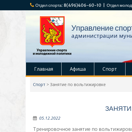
Перейти
Отдел спорта: 8(496)406-60-10 | Отдел молод
к
содержимому
Управление спор
администрации муни
Главная
Афиша
Спорт
Спорт
>
Занятие по вольтижировке
ЗАНЯТИ
05.12.2022
Тренировочное занятие по вольтижировк