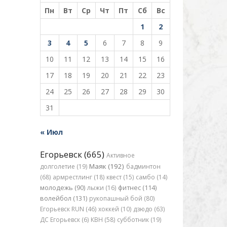
Пн
Вт
Ср
Чт
Пт
Сб
Вс
1
2
3
4
5
6
7
8
9
10
11
12
13
14
15
16
17
18
19
20
21
22
23
24
25
26
27
28
29
30
31
« Июл
Егорьевск (665)
Активное
Маяк (192)
долголетие (19)
бадминтон
(68)
армрестлинг (18)
квест (15)
самбо (14)
молодежь (90)
лыжи (16)
фитнес (114)
волейбол (131)
рукопашный бой (80)
Егорьевск RUN (46)
хоккей (10)
дзюдо (63)
ДС Егорьевск (6)
КВН (58)
субботник (19)