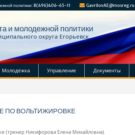
ежной политики: 8(496)406-65-11
GavrilovAE@mosreg.ru
та и молодежной политики
ципального округа Егорьевск
Молодёжка
Управление
Документы
Е ПО ВОЛЬТИЖИРОВКЕ
е (тренер Никифорова Елена Михайловна).