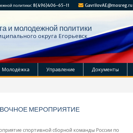
ежной политики: 8(496)406-65-11
GavrilovAE@mosreg.ru
та и молодежной политики
ципального округа Егорьевск
Молодёжка
Управление
Документы
ВОЧНОЕ МЕРОПРИЯТИЕ
оприятие спортивной сборной команды России по