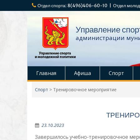
Перейти
Отдел спорта: 8(496)406-60-10 | Отдел молод
к
содержимому
Управление спор
администрации муни
Главная
Афиша
Спорт
Спорт
>
Тренировочное мероприятие
ТРЕНИРО
23.10.2023
Завершилось учебно-тренировочное мер