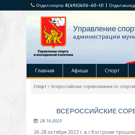
Перейти
Отдел спорта: 8(496)406-60-10 | Отдел молод
к
содержимому
Управление спор
администрации муни
Главная
Афиша
Спорт
Спорт
>
Всероссийские соревнования по спорт
ВСЕРОССИЙСКИЕ СОР
28.10.2023
26-28 октября 2023 г. в г.Костроме прош