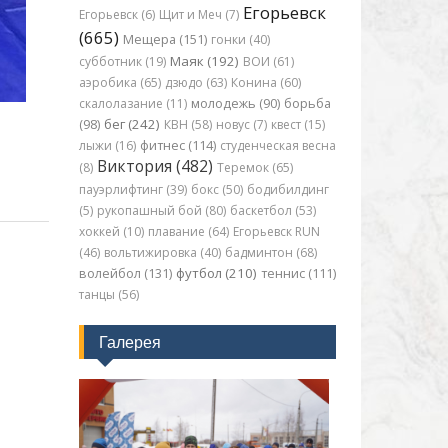
Егорьевск
Егорьевск (6)
Щит и Меч (7)
(665)
Мещера (151)
гонки (40)
Маяк (192)
субботник (19)
ВОИ (61)
аэробика (65)
дзюдо (63)
Конина (60)
скалолазание (11)
молодежь (90)
борьба
бег (242)
(98)
КВН (58)
новус (7)
квест (15)
лыжи (16)
фитнес (114)
студенческая весна
Виктория (482)
(8)
Теремок (65)
пауэрлифтинг (39)
бокс (50)
бодибилдинг
(5)
рукопашный бой (80)
баскетбол (53)
хоккей (10)
плавание (64)
Егорьевск RUN
(46)
вольтижировка (40)
бадминтон (68)
футбол (210)
волейбол (131)
теннис (111)
танцы (56)
Галерея