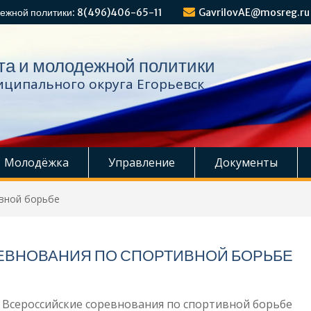
ежной политики: 8(496)406-65-11
GavrilovAE@mosreg.ru
та и молодежной политики
ципального округа Егорьевск
Молодёжка
Управление
Документы
ивной борьбе
ЕВНОВАНИЯ ПО СПОРТИВНОЙ БОРЬБЕ
ли Всероссийские соревнования по спортивной борьбе