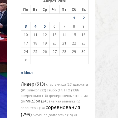
Август 2026
Пн
Вт
Ср
Чт
Пт
Сб
Вс
1
2
3
4
5
6
7
8
9
10
11
12
13
14
15
16
17
18
19
20
21
22
23
24
25
26
27
28
29
30
31
« Июл
Лидер (613)
спартакиада (20)
шахматы
(91)
хип-хоп (32)
самбо (14)
ГТО (138)
армрестлинг (18)
тренировочные занятия
гандбол (245)
(8)
лёгкая атлетика (5)
соревнования
волонтеры (14)
(799)
Активное долголетие (19)
ДС