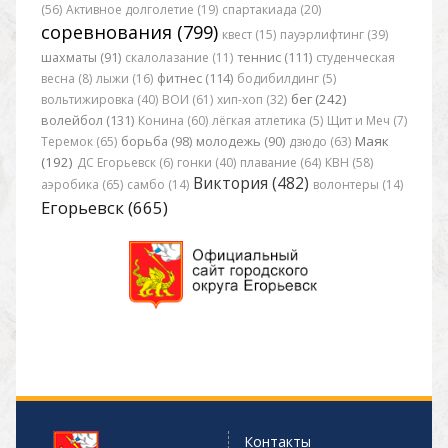
(56)
Активное долголетие (19)
спартакиада (20)
соревнования (799)
квест (15)
пауэрлифтинг (39)
шахматы (91)
скалолазание (11)
теннис (111)
студенческая
весна (8)
лыжи (16)
фитнес (114)
бодибилдинг (5)
бег (242)
вольтижировка (40)
ВОИ (61)
хип-хоп (32)
волейбол (131)
Конина (60)
лёгкая атлетика (5)
Щит и Меч (7)
Маяк
Теремок (65)
борьба (98)
молодежь (90)
дзюдо (63)
(192)
ДС Егорьевск (6)
гонки (40)
плавание (64)
КВН (58)
Виктория (482)
аэробика (65)
самбо (14)
волонтеры (14)
Егорьевск (665)
Контакты