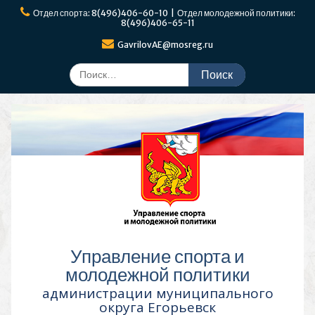
Перейти
Отдел спорта: 8(496)406-60-10 | Отдел молодежной политики:
к
8(496)406-65-11
содержимому
GavrilovAE@mosreg.ru
Поиск
по:
Управление спорта и
молодежной политики
администрации муниципального
округа Егорьевск