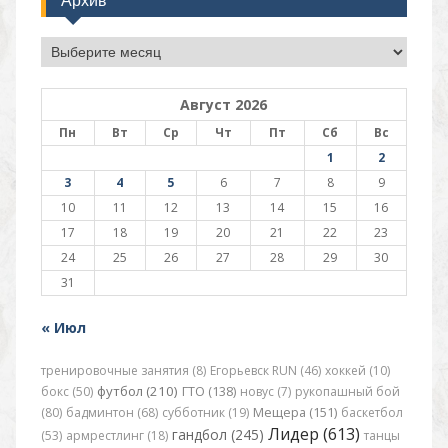
Архив
Архив
Август 2026
Пн
Вт
Ср
Чт
Пт
Сб
Вс
1
2
3
4
5
6
7
8
9
10
11
12
13
14
15
16
17
18
19
20
21
22
23
24
25
26
27
28
29
30
31
« Июл
тренировочные занятия (8)
Егорьевск RUN (46)
хоккей (10)
футбол (210)
бокс (50)
ГТО (138)
новус (7)
рукопашный бой
(80)
бадминтон (68)
субботник (19)
Мещера (151)
баскетбол
Лидер (613)
гандбол (245)
(53)
армрестлинг (18)
танцы