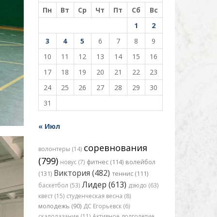
Пн
Вт
Ср
Чт
Пт
Сб
Вс
1
2
3
4
5
6
7
8
9
10
11
12
13
14
15
16
17
18
19
20
21
22
23
24
25
26
27
28
29
30
31
« Июл
соревнования
волонтеры (14)
(799)
новус (7)
фитнес (114)
волейбол
Виктория (482)
(131)
теннис (111)
Лидер (613)
баскетбол (53)
дзюдо (63)
квест (15)
студенческая весна (8)
молодежь (90)
ДС Егорьевск (6)
скалолазание (11)
Активное долголетие