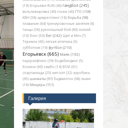
гандбол (245)
(19)
Егорьевск RUN (46)
вольтижировка (40)
гонки (40)
ГТО (138)
КВН (58)
армрестлинг (18)
борьба (98)
плавание (64)
тренировочные занятия (8)
танцы (56)
рукопашный бой (80)
хоккей
бег (242)
(10)
бокс (50)
Щит и Меч (7)
Теремок (65)
лёгкая атлетика (5)
футбол (210)
субботник (19)
Егорьевск (665)
Маяк (192)
пауэрлифтинг (39)
бодибилдинг (5)
Конина (60)
самбо (14)
ВОИ (61)
спартакиада (20)
хип-хоп (32)
аэробика
(65)
шахматы (91)
бадминтон (68)
лыжи
(16)
Мещера (151)
Галерея