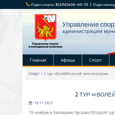
Перейти
Отдел спорта: 8(496)406-60-10 | Отдел молод
к
содержимому
Управление спор
администрации муни
Главная
Афиша
Спорт
Спорт
>
2 тур «Волейбольной лиги юниоров»
2 ТУР «ВОЛ
19.11.2023
19 ноября в Балашихе прошёл Второй ту