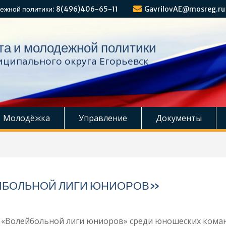
ежной политики: 8(496)406-65-11
GavrilovAE@mosreg.ru
та и молодежной политики
ципального округа Егорьевск
Молодёжка
Управление
Документы
ЕЙБОЛЬНОЙ ЛИГИ ЮНИОРОВ»
р «Волейбольной лиги юниоров» среди юношеских коман