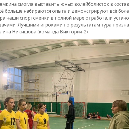
емкина смогла выставить юных волейболисток в соста
сё больше набираются опыта и демонстрируют всё бол
ра наши спортсменки в полной мере отработали устан
адачами. Лучшими игроками по результатам тура призн
Алина Никишова (команда Виктория-2).