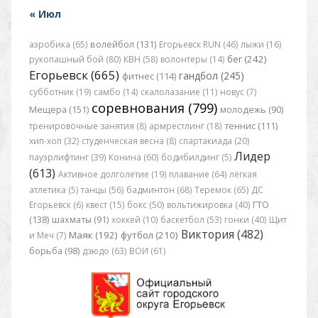
« Июл
аэробика (65)
волейбол (131)
Егорьевск RUN (46)
лыжи (16)
бег (242)
рукопашный бой (80)
КВН (58)
волонтеры (14)
Егорьевск (665)
гандбол (245)
фитнес (114)
субботник (19)
самбо (14)
скалолазание (11)
новус (7)
соревнования (799)
Мещера (151)
молодежь (90)
тренировочные занятия (8)
армрестлинг (18)
теннис (111)
хип-хоп (32)
студенческая весна (8)
спартакиада (20)
Лидер
пауэрлифтинг (39)
Конина (60)
бодибилдинг (5)
(613)
Активное долголетие (19)
плавание (64)
лёгкая
атлетика (5)
танцы (56)
бадминтон (68)
Теремок (65)
ДС
Егорьевск (6)
квест (15)
бокс (50)
вольтижировка (40)
ГТО
(138)
шахматы (91)
хоккей (10)
баскетбол (53)
гонки (40)
Щит
Виктория (482)
Маяк (192)
футбол (210)
и Меч (7)
борьба (98)
дзюдо (63)
ВОИ (61)