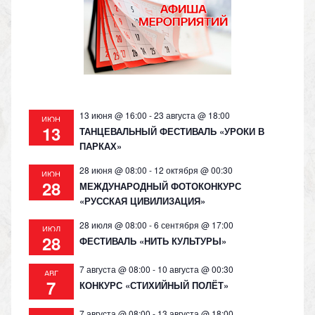
as
m
p
n
s
p
k
ni
ki
13 июня @ 16:00
-
23 августа @ 18:00
ИЮН
13
ТАНЦЕВАЛЬНЫЙ ФЕСТИВАЛЬ «УРОКИ В
ПАРКАХ»
28 июня @ 08:00
-
12 октября @ 00:30
ИЮН
28
МЕЖДУНАРОДНЫЙ ФОТОКОНКУРС
«РУССКАЯ ЦИВИЛИЗАЦИЯ»
28 июля @ 08:00
-
6 сентября @ 17:00
ИЮЛ
28
ФЕСТИВАЛЬ «НИТЬ КУЛЬТУРЫ»
7 августа @ 08:00
-
10 августа @ 00:30
АВГ
7
КОНКУРС «СТИХИЙНЫЙ ПОЛЁТ»
7 августа @ 08:00
-
13 августа @ 18:00