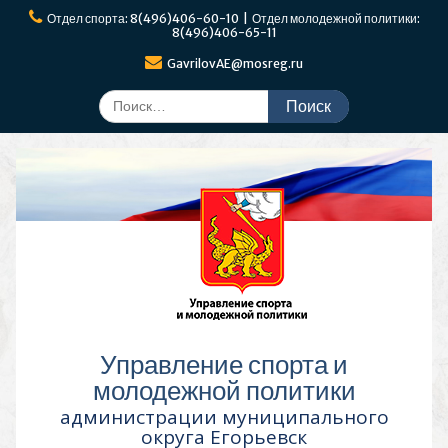
Перейти
Отдел спорта: 8(496)406-60-10 | Отдел молодежной политики:
к
8(496)406-65-11
содержимому
GavrilovAE@mosreg.ru
Поиск
по:
Управление спорта и
молодежной политики
администрации муниципального
округа Егорьевск