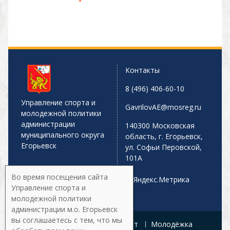
Контакты
8 (496) 406-60-10
Управление спорта и
GavrilovAE@mosreg.ru
молодежной политики
администрации
140300 Московская
муниципального округа
область, г. Егорьевск,
Егорьевск
ул. Софьи Перовской,
101А
Во время посещения сайта
Управление спорта и
молодежной политики
администрации м.о. Егорьевск
вы соглашаетесь с тем, что мы
Главная
Афиша
Спорт
Молодёжка