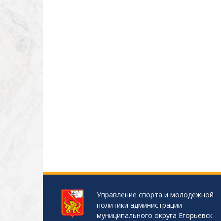
as
m
p
n
s
p
k
ni
ki
Управление спорта и молодежной
политики администрации
муниципального округа Егорьевск