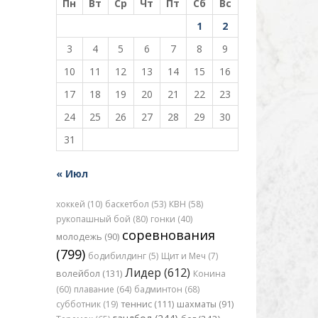
Пн
Вт
Ср
Чт
Пт
Сб
Вс
1
2
3
4
5
6
7
8
9
10
11
12
13
14
15
16
17
18
19
20
21
22
23
24
25
26
27
28
29
30
31
« Июл
хоккей (10)
баскетбол (53)
КВН (58)
рукопашный бой (80)
гонки (40)
соревнования
молодежь (90)
(799)
бодибилдинг (5)
Щит и Меч (7)
Лидер (612)
волейбол (131)
Конина
(60)
плавание (64)
бадминтон (68)
субботник (19)
теннис (111)
шахматы (91)