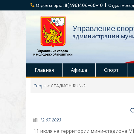
Перейти
Отдел спорта: 8(496)406-60-10 | Отдел молод
к
содержимому
Управление спор
администрации муни
Главная
Афиша
Спорт
Спорт
>
СТАДИОН RUN-2
12.07.2023
11 июля на территории мини-стадиона МБ