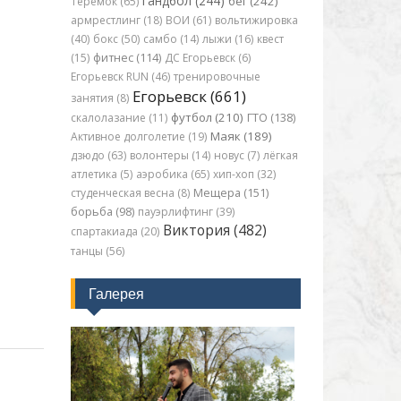
гандбол (244)
бег (242)
Теремок (65)
армрестлинг (18)
ВОИ (61)
вольтижировка
(40)
бокс (50)
самбо (14)
лыжи (16)
квест
(15)
фитнес (114)
ДС Егорьевск (6)
Егорьевск RUN (46)
тренировочные
Егорьевск (661)
занятия (8)
футбол (210)
скалолазание (11)
ГТО (138)
Маяк (189)
Активное долголетие (19)
дзюдо (63)
волонтеры (14)
новус (7)
лёгкая
атлетика (5)
аэробика (65)
хип-хоп (32)
студенческая весна (8)
Мещера (151)
борьба (98)
пауэрлифтинг (39)
Виктория (482)
спартакиада (20)
танцы (56)
Галерея