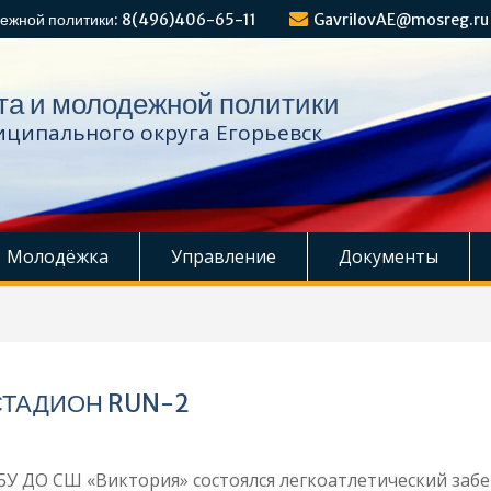
ежной политики: 8(496)406-65-11
GavrilovAE@mosreg.ru
та и молодежной политики
ципального округа Егорьевск
Молодёжка
Управление
Документы
СТАДИОН RUN-2
У ДО СШ «Виктория» состоялся легкоатлетический забе