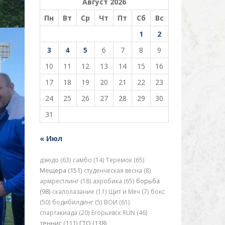
Август 2026
Пн
Вт
Ср
Чт
Пт
Сб
Вс
1
2
3
4
5
6
7
8
9
10
11
12
13
14
15
16
17
18
19
20
21
22
23
24
25
26
27
28
29
30
31
« Июл
дзюдо (63)
самбо (14)
Теремок (65)
Мещера (151)
студенческая весна (8)
армрестлинг (18)
аэробика (65)
борьба
(98)
скалолазание (11)
Щит и Меч (7)
бокс
(50)
бодибилдинг (5)
ВОИ (61)
спартакиада (20)
Егорьевск RUN (46)
теннис (111)
ГТО (138)