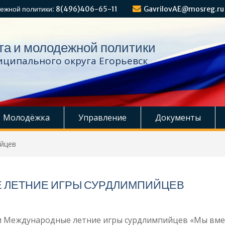
ежной политики: 8(496)406-65-11
GavrilovAE@mosreg.ru
та и молодежной политики
ципального округа Егорьевск
Молодёжка
Управление
Документы
ийцев
ЛЕТНИЕ ИГРЫ СУРДЛИМПИЙЦЕВ
дили Международные летние игры сурдлимпийцев «Мы вме