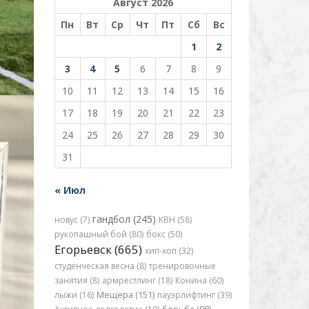
Август 2026
Пн
Вт
Ср
Чт
Пт
Сб
Вс
1
2
3
4
5
6
7
8
9
10
11
12
13
14
15
16
17
18
19
20
21
22
23
24
25
26
27
28
29
30
31
« Июл
гандбол (245)
новус (7)
КВН (58)
рукопашный бой (80)
бокс (50)
Егорьевск (665)
хип-хоп (32)
студенческая весна (8)
тренировочные
занятия (8)
армрестлинг (18)
Конина (60)
лыжи (16)
Мещера (151)
пауэрлифтинг (39)