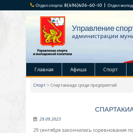
Перейти
Отдел спорта: 8(496)406-60-10 | Отдел молод
к
содержимому
Управление спор
администрации муни
Главная
Афиша
Спорт
Спорт
>
Спартакиада среди предприятий
СПАРТАКИ
29.09.2023
29 сентября закончились соревнования п