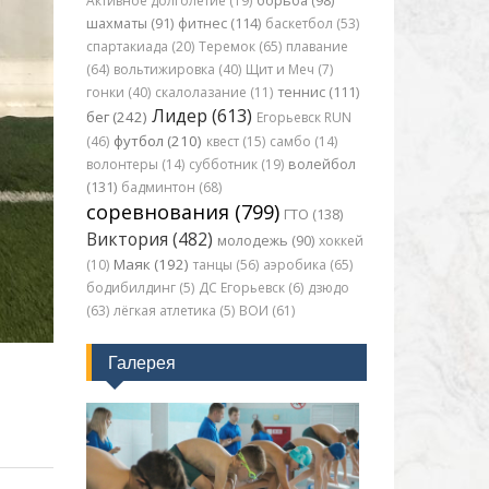
Активное долголетие (19)
борьба (98)
шахматы (91)
фитнес (114)
баскетбол (53)
спартакиада (20)
Теремок (65)
плавание
(64)
вольтижировка (40)
Щит и Меч (7)
гонки (40)
скалолазание (11)
теннис (111)
Лидер (613)
бег (242)
Егорьевск RUN
футбол (210)
(46)
квест (15)
самбо (14)
волонтеры (14)
субботник (19)
волейбол
(131)
бадминтон (68)
соревнования (799)
ГТО (138)
Виктория (482)
молодежь (90)
хоккей
Маяк (192)
(10)
танцы (56)
аэробика (65)
бодибилдинг (5)
ДС Егорьевск (6)
дзюдо
(63)
лёгкая атлетика (5)
ВОИ (61)
Галерея