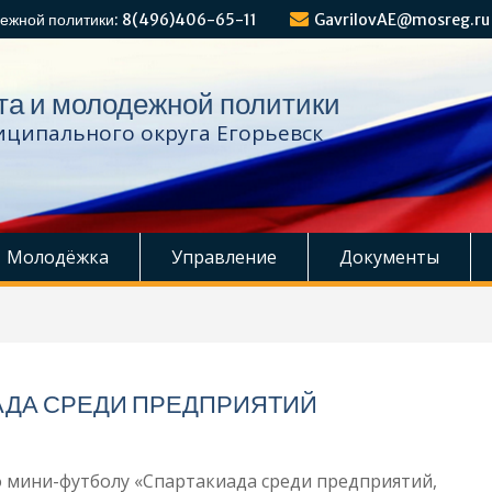
ежной политики: 8(496)406-65-11
GavrilovAE@mosreg.ru
та и молодежной политики
ципального округа Егорьевск
Молодёжка
Управление
Документы
АДА СРЕДИ ПРЕДПРИЯТИЙ
о мини-футболу «Спартакиада среди предприятий,