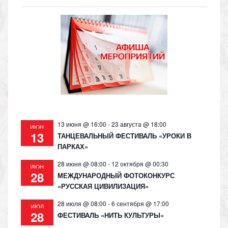
o
gr
s
y
kl
a
A
Li
as
m
p
n
s
p
k
ni
ki
13 июня @ 16:00
-
23 августа @ 18:00
ИЮН
13
ТАНЦЕВАЛЬНЫЙ ФЕСТИВАЛЬ «УРОКИ В
ПАРКАХ»
28 июня @ 08:00
-
12 октября @ 00:30
ИЮН
28
МЕЖДУНАРОДНЫЙ ФОТОКОНКУРС
«РУССКАЯ ЦИВИЛИЗАЦИЯ»
28 июля @ 08:00
-
6 сентября @ 17:00
ИЮЛ
28
ФЕСТИВАЛЬ «НИТЬ КУЛЬТУРЫ»