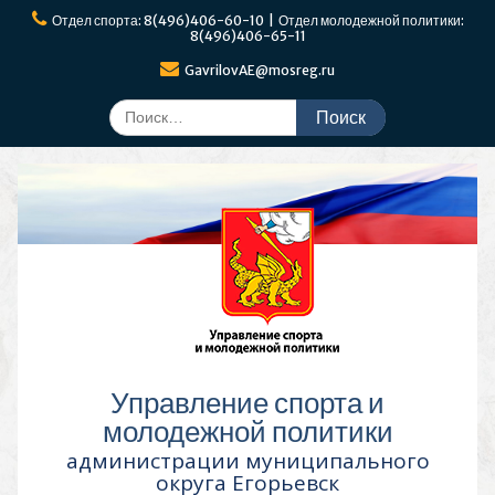
Перейти
Отдел спорта: 8(496)406-60-10 | Отдел молодежной политики:
к
8(496)406-65-11
содержимому
GavrilovAE@mosreg.ru
Поиск
по:
Управление спорта и
молодежной политики
администрации муниципального
округа Егорьевск