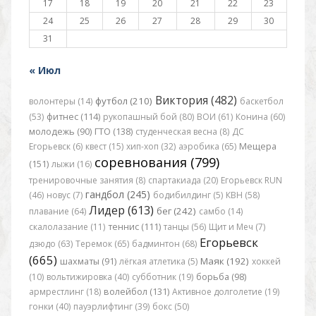
17
18
19
20
21
22
23
24
25
26
27
28
29
30
31
« Июл
Виктория (482)
футбол (210)
волонтеры (14)
баскетбол
(53)
фитнес (114)
рукопашный бой (80)
ВОИ (61)
Конина (60)
молодежь (90)
ГТО (138)
студенческая весна (8)
ДС
Егорьевск (6)
квест (15)
хип-хоп (32)
аэробика (65)
Мещера
соревнования (799)
(151)
лыжи (16)
тренировочные занятия (8)
спартакиада (20)
Егорьевск RUN
гандбол (245)
(46)
новус (7)
бодибилдинг (5)
КВН (58)
Лидер (613)
бег (242)
плавание (64)
самбо (14)
скалолазание (11)
теннис (111)
танцы (56)
Щит и Меч (7)
Егорьевск
дзюдо (63)
Теремок (65)
бадминтон (68)
(665)
Маяк (192)
шахматы (91)
лёгкая атлетика (5)
хоккей
(10)
вольтижировка (40)
субботник (19)
борьба (98)
армрестлинг (18)
волейбол (131)
Активное долголетие (19)
гонки (40)
пауэрлифтинг (39)
бокс (50)